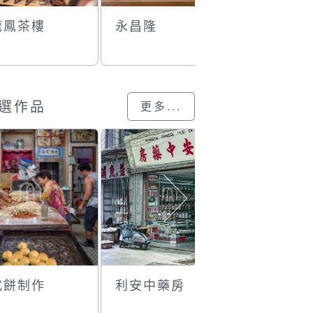
龍鳳茶樓
永昌隆
大龍鳳茶
選作品
更多...
式餅制作
利安中藥房
天字一號