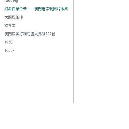
Nick Ng
細看百業今昔──澳門老字號圖片徵集
大龍鳳茶樓
飲食業
澳門亞美打利庇盧大馬路127號
1950
10857