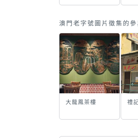
澳門老字號圖片徵集的參
大龍鳳茶樓
禮