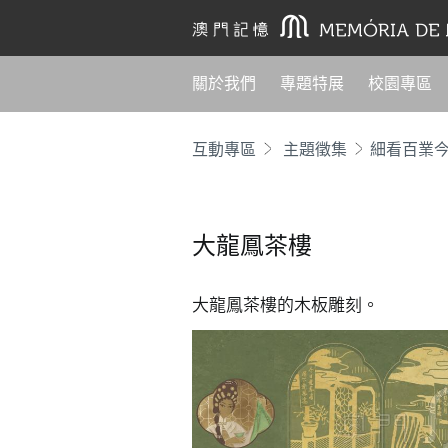
關於我們
專題特展
校園專區
互動專區
主題徵集
細看百業
大龍鳳茶樓
大龍鳳茶樓的木板雕刻。