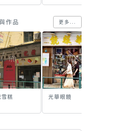
與作品
更多...
記雪糕
光華眼鏡
盛記白粥