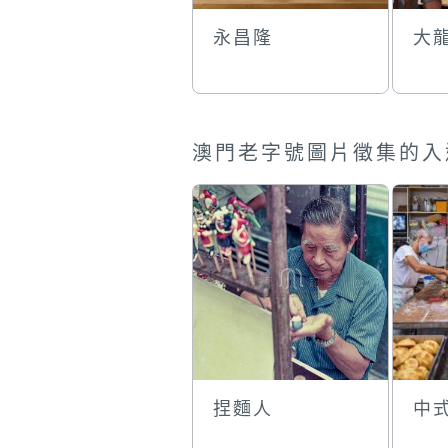
永昌隆
大
澳門老字號圖片徵集的入
捏麵人
中