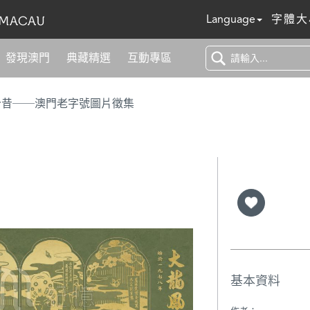
Language
字體大
發現澳門
典藏精選
互動專區
今昔──澳門老字號圖片徵集
基本資料