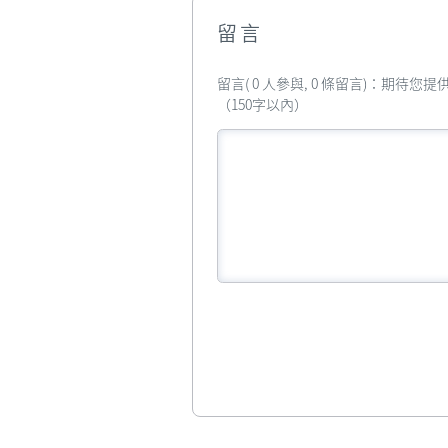
留言
留言( 0 人參與, 0 條留言)：期待
（150字以內）