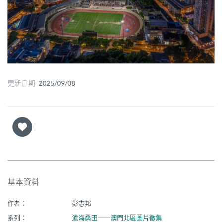
圖
媽
閣
寺
廟
更新日期 2025/09/08
巴
士
教
堂
街
基本資料
市
作者：
彭志邦
系列：
滄海桑田──澳門北區圖片徵集