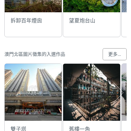
拆卸百年煙囪
望夏炮台山
澳門北區圖片徵集的入選作品
更多...
雙子塔
舊樓一角