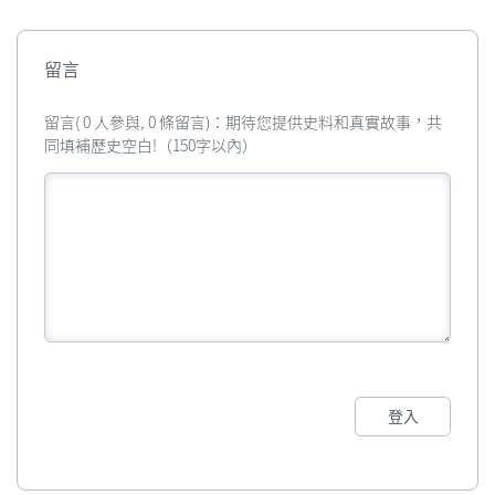
留言
留言( 0 人參與, 0 條留言)：期待您提供史料和真實故事，共
同填補歷史空白!（150字以內）
登入