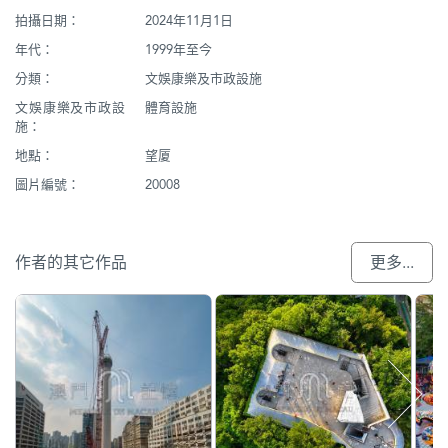
拍攝日期：
2024年11月1日
年代：
1999年至今
分類：
文娛康樂及市政設施
文娛康樂及市政設
體育設施
施：
地點：
望厦
圖片編號：
20008
作者的其它作品
更多...