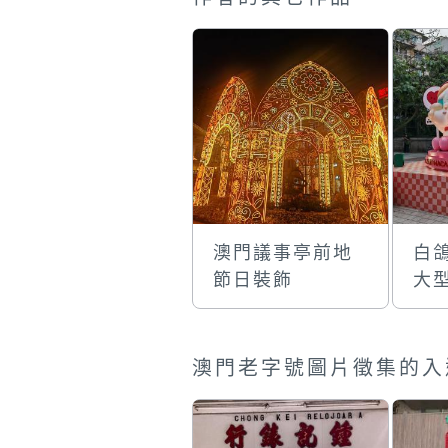
澳門議事亭前地
白
節日裝飾
大
澳門老字號圖片徵集的入