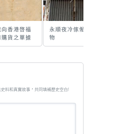
記向香港啓福
永順夜冷傢俬什
殷錦記酸
司購貨之單據
物
古玩
您提供史料和真實故事，共同填補歷史空白!