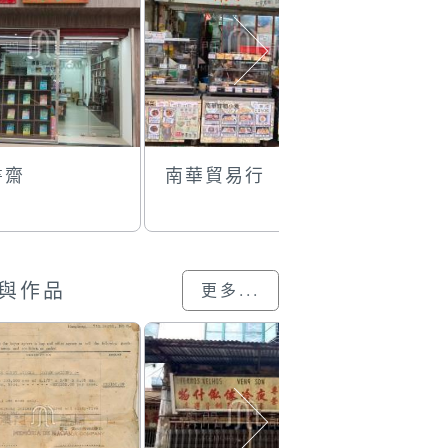
書齋
南華貿易行
澳門老炮
與作品
更多...