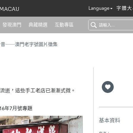
Language
字體大
發現澳門
典藏精選
互動專區
今昔──澳門老字號圖片徵集
流逝，這些手工老店已漸漸式微。

016年7月號專題
基本資料