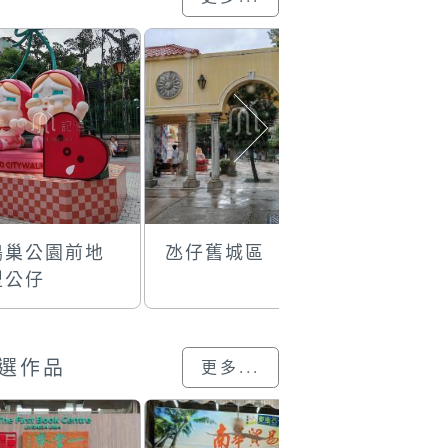
鴿巢公園前地
氹仔舊城區
筷子基的
型公仔
選作品
更多...