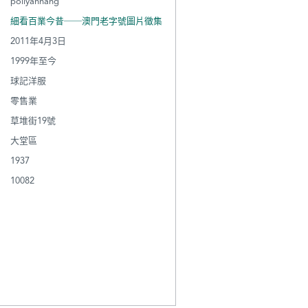
pollyannang
細看百業今昔──澳門老字號圖片徵集
2011年4月3日
1999年至今
球記洋服
零售業
草堆街19號
大堂區
1937
10082