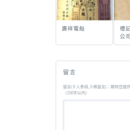
廣祥電船
禮
公
留言
留言( 0 人參與, 0 條留言)：期待
（150字以內）