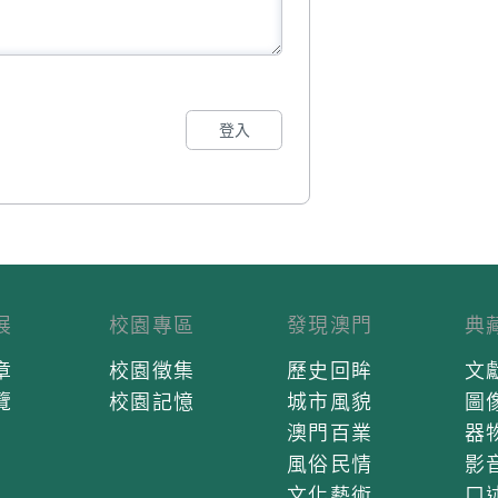
登入
展
校園專區
發現澳門
典
章
校園徵集
歷史回眸
文
覽
校園記憶
城市風貌
圖
澳門百業
器
風俗民情
影
文化藝術
口