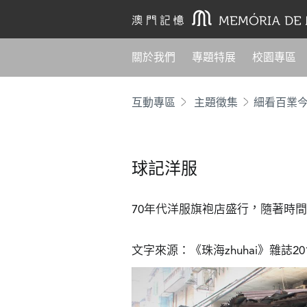
關於我們
專題特展
校園專區
互動專區
主題徵集
細看百業
球記洋服
70年代洋服旗袍店盛行，隨著時間
文字來源：《珠海zhuhai》雜誌2