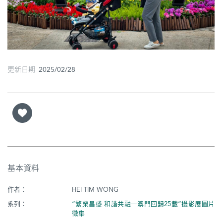
圖
媽
閣
寺
更新日期 2025/02/28
廟
巴
士
教
堂
基本資料
街
市
作者：
HEI TIM WONG
系列：
“繁榮昌盛 和諧共融─澳門回歸25載”攝影展圖片
徵集