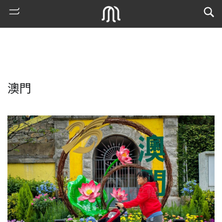
澳門
熱
門
搜
索
古
地