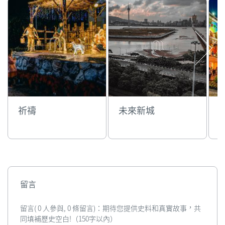
祈禱
未來新城
留言
留言( 0 人參與, 0 條留言)：期待您提供史料和真實故事，共
同填補歷史空白!（150字以內）