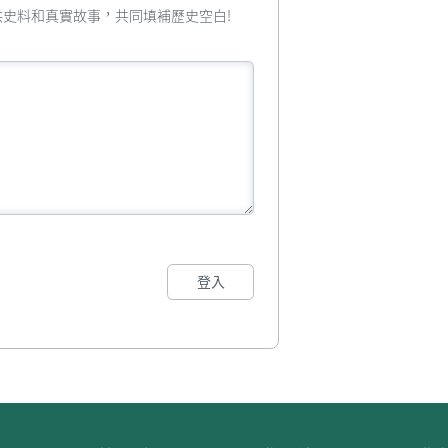
您提供史料和真實故事，共同填補歷史空白!
登入