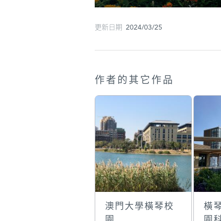
更新日期 2024/03/25
作者的其它作品
澳門大學橫琴校
橫
園
園