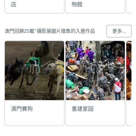
店
物館
澳門回歸25載”攝影展圖片徵集的入選作品
更多...
澳門賽狗
重建家园