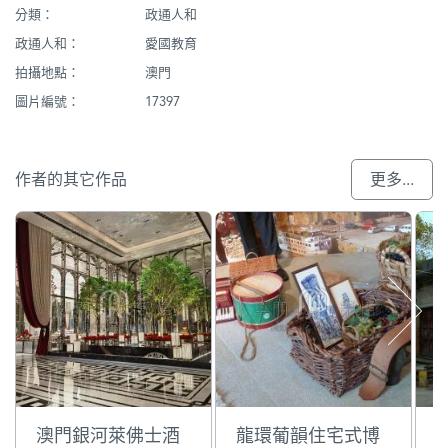
分類：
政通人和
政通人和：
愛國教育
拍攝地點：
澳門
圖片編號：
17397
作者的其它作品
更多...
澳門銀河萊佛士酒
龍環葡韻住宅式博