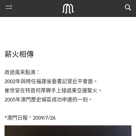
薪火相傳
政途風釆點滴：

2002年與時任福建省委書記習近平會面。

崔世安在特首何厚鏵手上接過東亞運聖火。

熱
2005年澳門歷史城區成功申遺的一刻。

門
搜
索
*澳門日報，2009/7/26
古
地