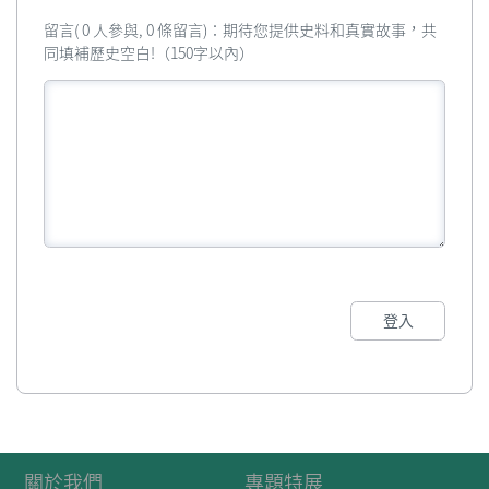
留言( 0 人參與, 0 條留言)：期待您提供史料和真實故事，共
同填補歷史空白!（150字以內）
登入
關於我們
專題特展