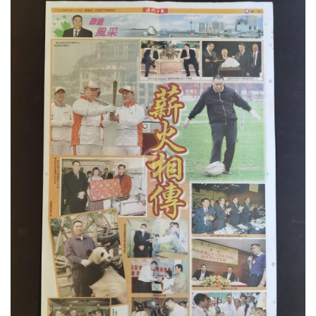
圖
媽
閣
寺
廟
巴
士
教
堂
街
市