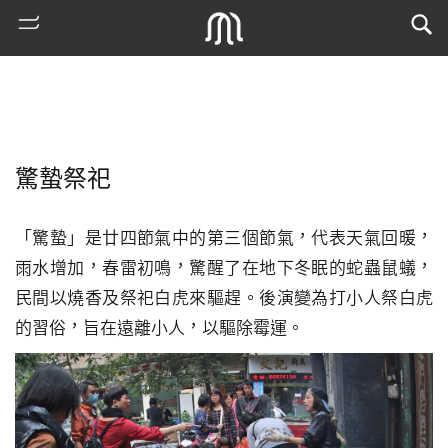
驚蟄祭祀
「驚蟄」是廿四節氣中的第三個節氣，代表天氣回暖，
雨水增加，春雷初鳴，驚醒了在地下冬眠的蛇蟲鼠蟻，
民間以燒香及祭祀白虎來驅趕。後演變為打小人祭白虎
熱
的習俗，旨在遠離小人，以驅除霉運。
門
搜
索
古
地