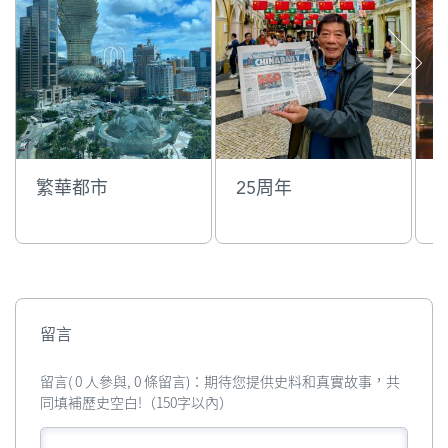
繁華都市
25周年
留言
留言( 0 人參與, 0 條留言)：期待您提供史料和真實故事，共
同填補歷史空白!（150字以內）