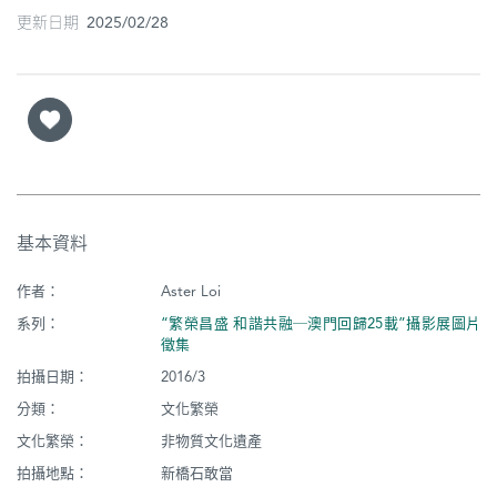
更新日期 2025/02/28
基本資料
作者：
Aster Loi
系列：
“繁榮昌盛 和諧共融─澳門回歸25載”攝影展圖片
徵集
拍攝日期：
2016/3
分類：
文化繁榮
文化繁榮：
非物質文化遺產
拍攝地點：
新橋石敢當