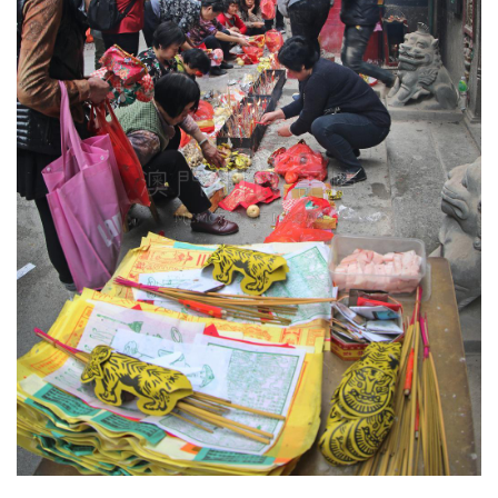
圖
媽
閣
寺
廟
巴
士
教
堂
街
市