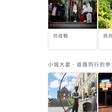
抗疫戰
政
小城大愛．疫路同行的參