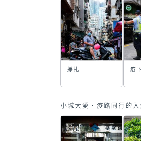
掙扎
疫
小城大愛．疫路同行的入