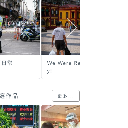
下日常
We Were Read
How to r
y!
ze the l
onomy
興本地經
選作品
更多...