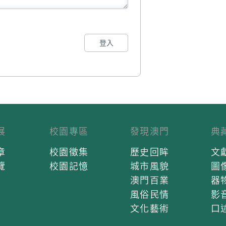
登入
展
校園專區
發現澳門
典
章
校園徵集
歷史回眸
文
覽
校園記憶
城市風貌
圖
澳門百業
器
風俗民情
影
文化藝術
口