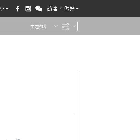
小
訪客，你好
主題徵集
全站