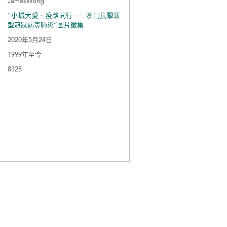
JamesWong
“小城大愛．疫路同行——澳門抗擊新
型冠狀病毒肺炎”圖片徵集
2020年5月24日
1999年至今
8328