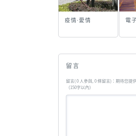
疫情·愛情
電
留言
留言( 0 人參與, 0 條留言)：期待
（150字以內）