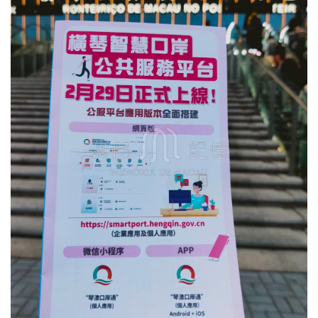
圖
媽
閣
寺
廟
巴
士
教
堂
街
市