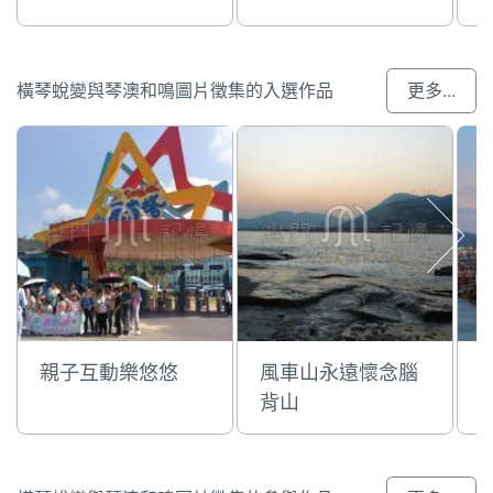
橫琴蛻變與琴澳和鳴圖片徵集的入選作品
更多...
親子互動樂悠悠
風車山永遠懷念腦
背山