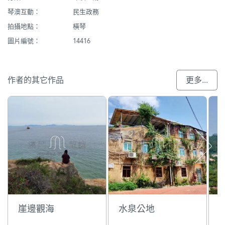
琴澳互動：
民生政務
拍攝地點：
橫琴
圖片編號：
14416
作者的其它作品
更多...
崖邊觀海
水泉公地