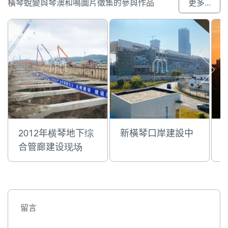
橫琴蛻變與琴澳和鳴圖片徵集的參與作品
更多...
2012年横琴地下综
新橫琴口岸建設中
合管廊建设现场
留言