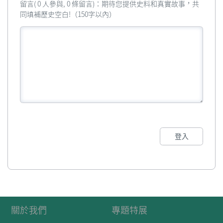
留言( 0 人參與, 0 條留言)：期待您提供史料和真實故事，共
同填補歷史空白!（150字以內）
登入
關於我們
專題特展