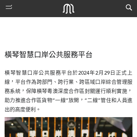
橫琴智慧口岸公共服務平台
橫琴智慧口岸公共服務平台於2024年2月29日正式上
線，平台作為跨部門、跨行業、跨區域口岸綜合管理服
務系統，保障橫琴粵澳深度合作區封關運行順利實施，
熱
助力推進合作區貨物“一線”放開，“二線”管住和人員進
門
出的高度便利。
搜
索
古
地