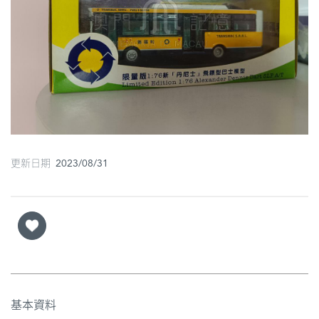
圖
媽
閣
寺
廟
巴
更新日期 2023/08/31
士
教
堂
街
市
基本資料