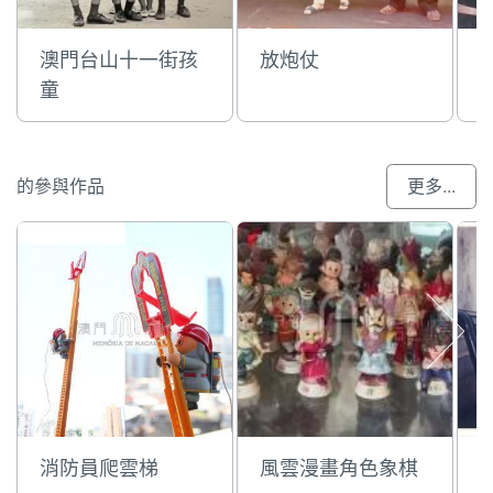
澳門台山十一街孩
放炮仗
童
的參與作品
更多...
消防員爬雲梯
風雲漫畫角色象棋