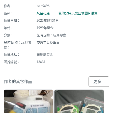
作者：
ivan9696
系列：
永留心底 ── 我的兒時玩樂回憶圖片徵集
拍攝日期：
2023年8月31日
年代：
1999年至今
分類：
兒時玩物︰玩具零食
兒時玩物︰玩具零
交通工具及軍事
食：
拍攝地點：
花地瑪堂區
圖片編號：
13631
作者的其它作品
更多...