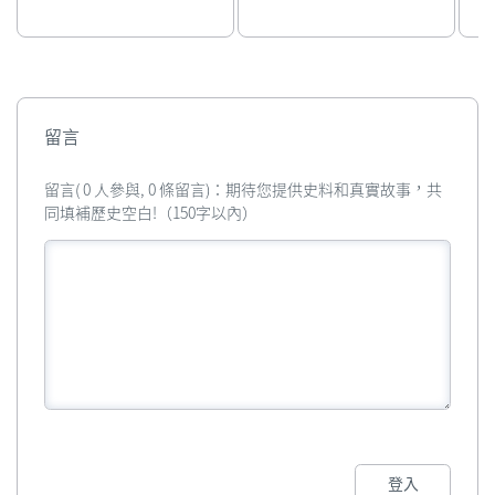
留言
留言( 0 人參與, 0 條留言)：期待您提供史料和真實故事，共
同填補歷史空白!（150字以內）
登入