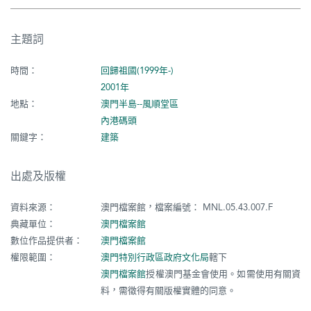
主題詞
時間：
回歸祖國(1999年-)
2001年
地點：
澳門半島--風順堂區
內港碼頭
關鍵字：
建築
出處及版權
資料來源：
澳門檔案館，檔案編號： MNL.05.43.007.F
典藏單位：
澳門檔案館
數位作品提供者：
澳門檔案館
權限範圍：
澳門特別行政區政府文化局
轄下
澳門檔案館
授權澳門基金會使用。如需使用有關資
料，需徵得有關版權實體的同意。