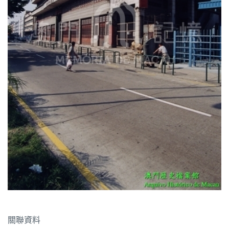
圖
媽
閣
寺
廟
巴
士
教
堂
街
市
關聯資料