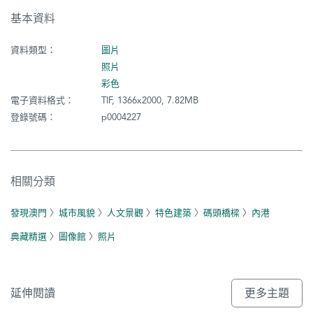
基本資料
資料類型：
圖片
照片
彩色
電子資料格式：
TIF, 1366x2000, 7.82MB
登錄號碼：
p0004227
相關分類
發現澳門
〉
城市風貌
〉
人文景觀
〉
特色建築
〉
碼頭橋樑
〉
內港
典藏精選
〉
圖像館
〉
照片
延伸閱讀
更多主題