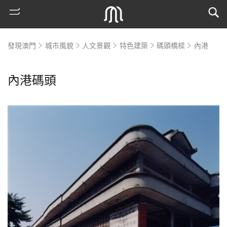
發現澳門
城市風貌
人文景觀
特色建築
碼頭橋樑
內港
內港碼頭
熱
門
搜
索
古
地