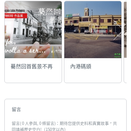
驀然回首舊景不再
內港碼頭
留言
留言( 0 人參與, 0 條留言)：期待您提供史料和真實故事，共
同填補歷史空白!（150字以內）