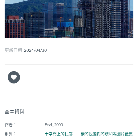
圖
媽
閣
寺
廟
更新日期 2024/04/30
巴
士
教
堂
街
基本資料
市
作者：
Feel_2000
系列：
十字門上的比鄰──橫琴蛻變與琴澳和鳴圖片徵集