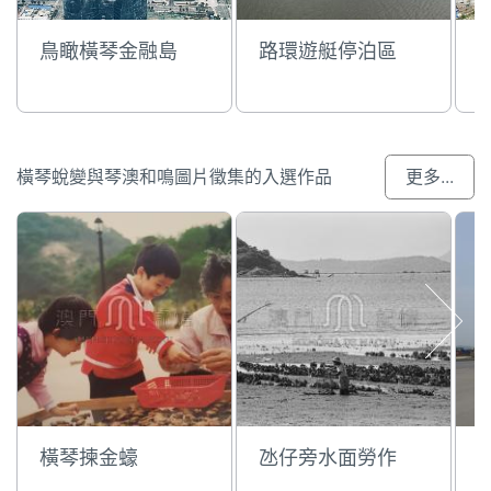
鳥瞰橫琴金融島
路環遊艇停泊區
橫琴蛻變與琴澳和鳴圖片徵集的入選作品
更多...
橫琴揀金蠔
氹仔旁水面勞作