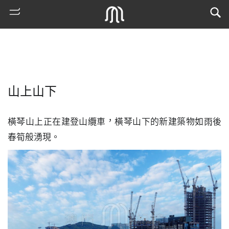
山上山下
橫琴山上正在建登山纜車，橫琴山下的新建築物如雨後
春筍般湧現。
熱
門
搜
索
古
地