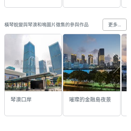
橫琴蛻變與琴澳和鳴圖片徵集的參與作品
更多...
琴澳口岸
璀璨的金融島夜景