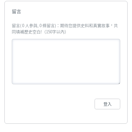
留言
留言( 0 人參與, 0 條留言)：期待您提供史料和真實故事，共
同填補歷史空白!（150字以內）
登入