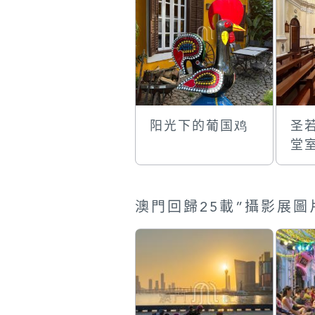
阳光下的葡国鸡
圣
堂