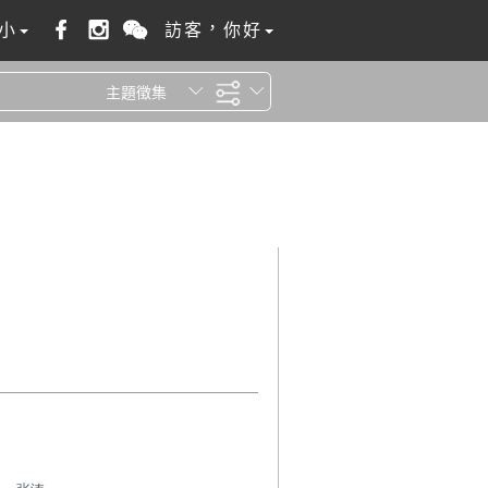
小
訪客，你好
主題徵集
全站