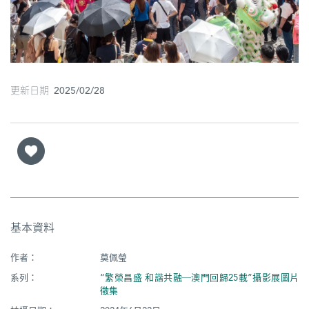
圖
媽
閣
更新日期 2025/02/28
寺
廟
巴
士
教
堂
基本資料
街
作者：
莫佩瑩
市
系列：
“繁榮昌盛 和諧共融─澳門回歸25載”攝影展圖片
徵集