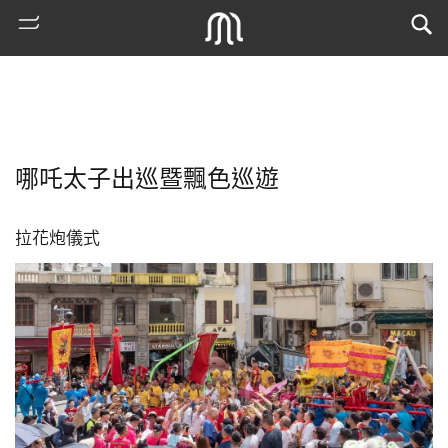
哪吒太子出巡暨飄色巡遊
拉花炮儀式
熱
門
搜
索
古
地