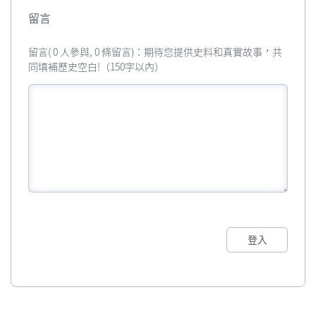
留言
留言( 0 人參與, 0 條留言)：期待您提供史料和真實故事，共
同填補歷史空白!（150字以內）
登入