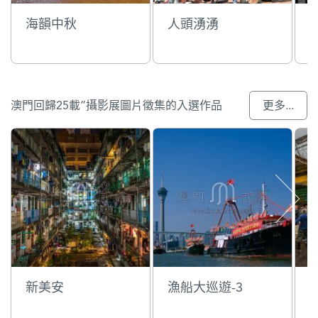
海韻中秋
人頭湧湧
澳門回歸25載”攝影展圖片徵集的入選作品
更多...
新美安
漁船大巡遊-3