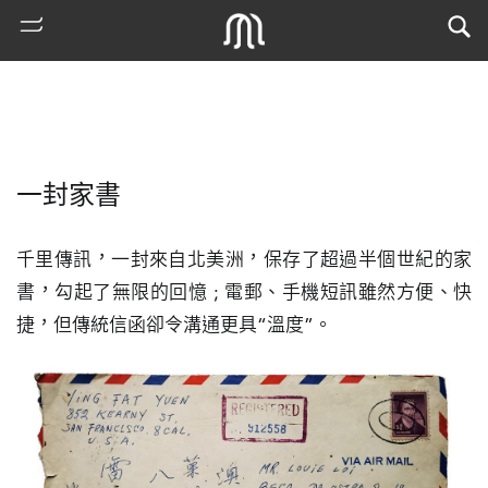
一封家書
千里傳訊，一封來自北美洲，保存了超過半個世紀的家
書，勾起了無限的回憶 ; 電郵、手機短訊雖然方便、快
捷，但傳統信函卻令溝通更具“溫度”。
熱
門
搜
索
古
地