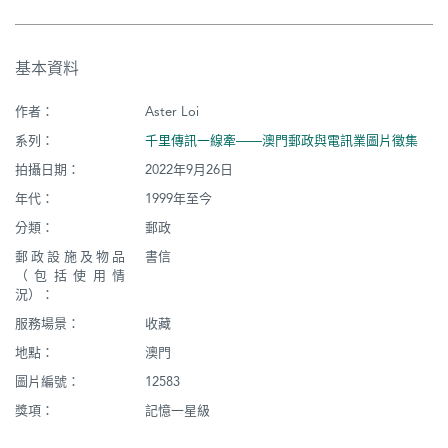
基本資料
作者：
Aster Loi
系列：
千里傳訊一線牽——澳門郵政與電訊業圖片徵集
拍攝日期：
2022年9月26日
年代：
1999年至今
分類：
郵政
郵政設施及物品
書信
（包括使用情
況）：
服務場景：
收藏
地點：
澳門
圖片編號：
12583
獎項：
記憶一星級