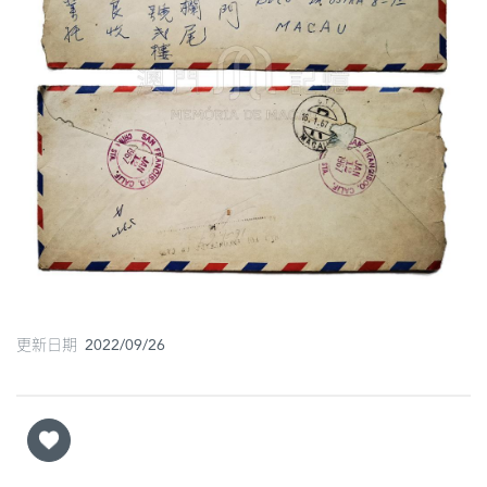
圖
媽
閣
寺
廟
巴
士
教
堂
更新日期 2022/09/26
街
市