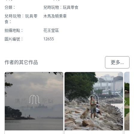
分類：
兒時玩物︰玩具零食
兒時玩物︰玩具零
木馬及騎乘車
食：
拍攝地點：
花王堂區
圖片編號：
12655
作者的其它作品
更多...