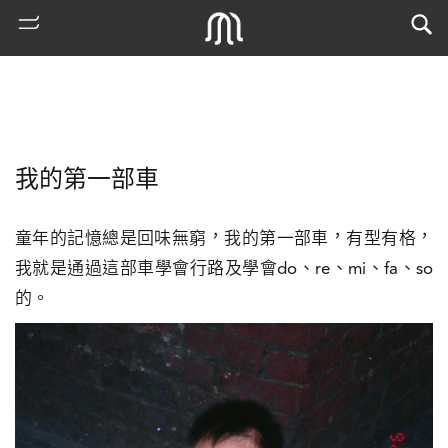
我的第一部車
童年的記憶總是回味無窮，我的第一部車，有型有格，
我就是通過這部車學會行路及學會do、re、mi、fa、so
的。
熱
門
搜
索
古
地