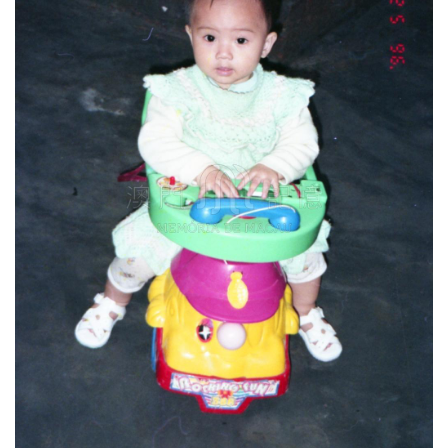
圖
媽
閣
寺
廟
巴
士
教
堂
街
市