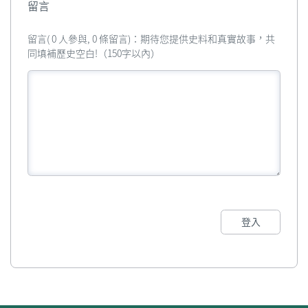
留言
留言( 0 人參與, 0 條留言)：期待您提供史料和真實故事，共
同填補歷史空白!（150字以內）
登入