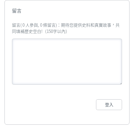
留言
留言( 0 人參與, 0 條留言)：期待您提供史料和真實故事，共
同填補歷史空白!（150字以內）
登入