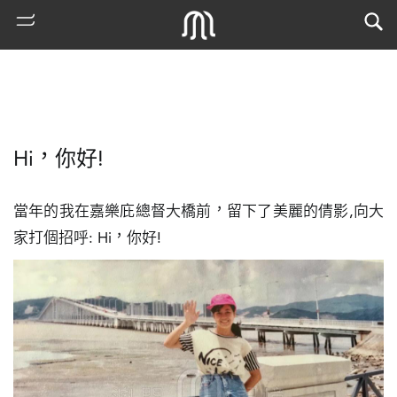
Hi，你好!
當年的我在嘉樂庇總督大橋前，留下了美麗的倩影,向大
家打個招呼: Hi，你好!
熱
門
搜
索
古
地