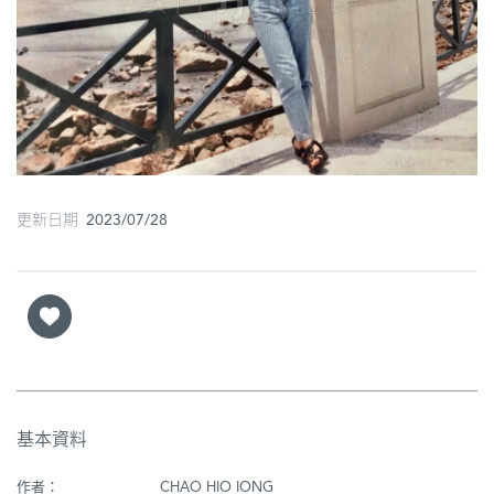
圖
媽
閣
寺
廟
更新日期 2023/07/28
巴
士
教
堂
街
市
基本資料
作者：
CHAO HIO IONG