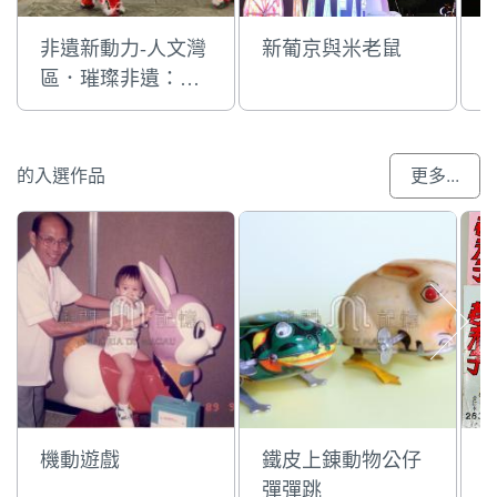
非遺新動力-人文灣
新葡京與米老鼠
區．璀璨非遺：粵
港澳大灣區非物質
文化遺產
的入選作品
更多...
機動遊戲
鐵皮上錬動物公仔
彈彈跳