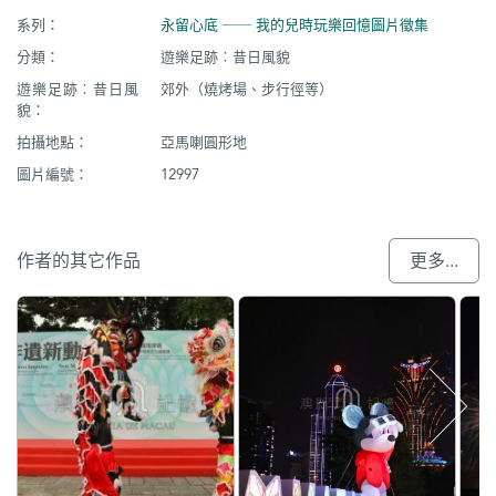
系列：
永留心底 ── 我的兒時玩樂回憶圖片徵集
分類：
遊樂足跡︰昔日風貌
遊樂足跡︰昔日風
郊外（燒烤場、步行徑等）
貌：
拍攝地點：
亞馬喇圓形地
圖片編號：
12997
作者的其它作品
更多...