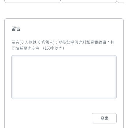
留言
留言( 0 人參與, 0 條留言)：期待您提供史料和真實故事，共
同填補歷史空白!（150字以內）
發表