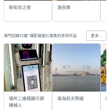
新街坊之夜
漁民樂
日
澳門回歸25載”攝影展圖片徵集的參與作品
更多...
場所二維碼顯示屏
填海前天際線
國
機械人