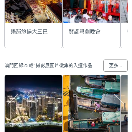
樂韻悠揚大三巴
賀誕粵劇晚會
福
澳門回歸25載”攝影展圖片徵集的入選作品
更多...