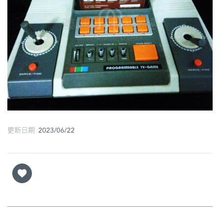
圖
媽
閣
寺
廟
巴
士
更新日期 2023/06/22
教
堂
街
市