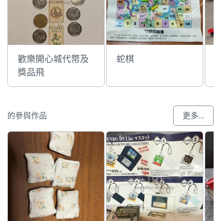
歡樂開心城代幣及
蛇棋
獎品飛
的參與作品
更多...