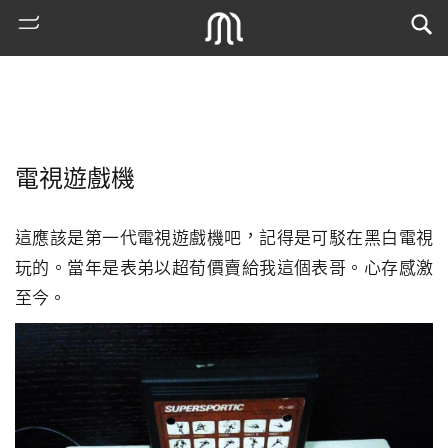
電視遊戲機
這應該是第一代電視遊戲機吧，記得是可駁在黑白電視
玩的。當年是表弟以超荀價賣給我這個表哥。心存感激
至今。
熱
門
搜
索
古
地