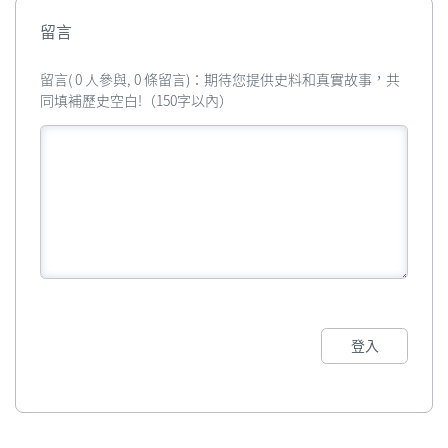
留言
留言( 0 人參與, 0 條留言)：期待您提供史料和真實故事，共
同填補歷史空白!（150字以內）
登入