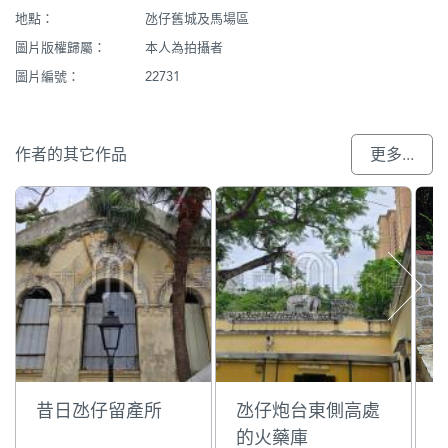
地點：
氹仔舊城及馬場區
圖片版權歸屬：
本人為拍攝者
圖片編號：
22731
作者的其它作品
更多...
昔日氹仔留產所
氹仔炮台東側高處
的火藥庫