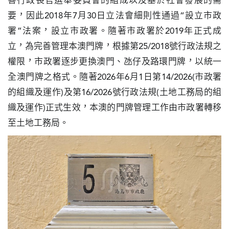
善行政長官選舉委員會的組成以及基於社會發展的需
圖
要，因此2018年7月30日立法會細則性通過“設立市政
署”法案，設立市政署。隨著市政署於2019年正式成
媽
立，為完善管理本澳門牌，根據第25/2018號行政法規之
閣
權限，市政署逐步更換澳門、氹仔及路環門牌，以統一
寺
全澳門牌之格式。隨著2026年6月1日第14/2026(市政署
廟
的組織及運作)及第16/2026號行政法規(土地工務局的組
織及運作)正式生效，本澳的門牌管理工作由市政署轉移
巴
士
至土地工務局。
教
堂
街
市