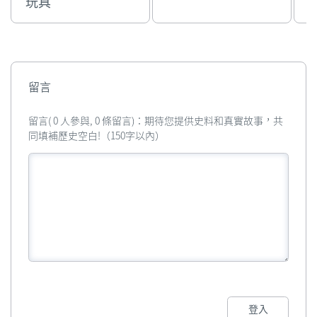
玩具
留言
留言( 0 人參與, 0 條留言)：期待您提供史料和真實故事，共
同填補歷史空白!（150字以內）
登入