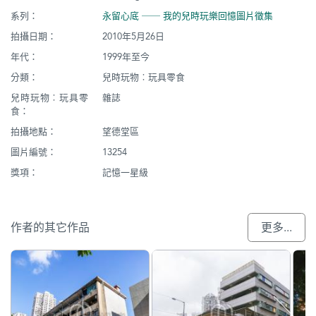
系列：
永留心底 ── 我的兒時玩樂回憶圖片徵集
拍攝日期：
2010年5月26日
年代：
1999年至今
分類：
兒時玩物︰玩具零食
兒時玩物︰玩具零
雜誌
食：
拍攝地點：
望德堂區
圖片編號：
13254
獎項：
記憶一星級
作者的其它作品
更多...