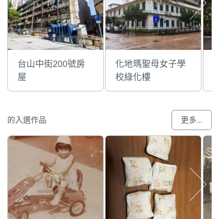
台山中街200號房
化地瑪聖母女子學
屋
校綠化樓
的入選作品
更多...