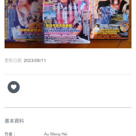
圖
媽
閣
寺
廟
更新日期 2023/08/11
巴
士
教
堂
街
市
基本資料
作者：
Au Weng Hei