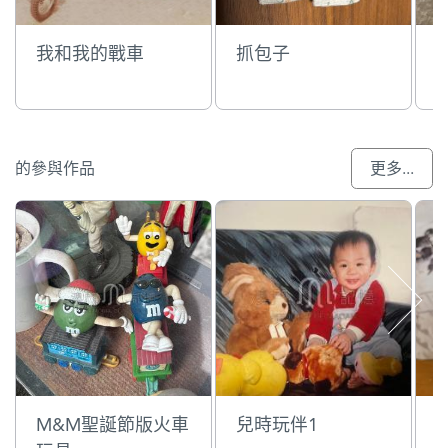
我和我的戰車
抓包子
的參與作品
更多...
M&M聖誕節版火車
兒時玩伴1