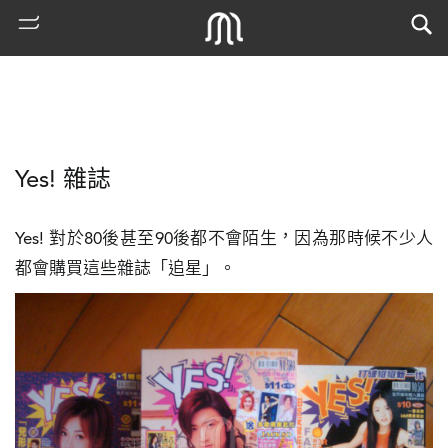
Yes! 雜誌
Yes! 對於80後甚至90後都不會陌生，因為那時候不少人
都會購買這些雜誌「追星」。
熱
門
搜
索
古
地