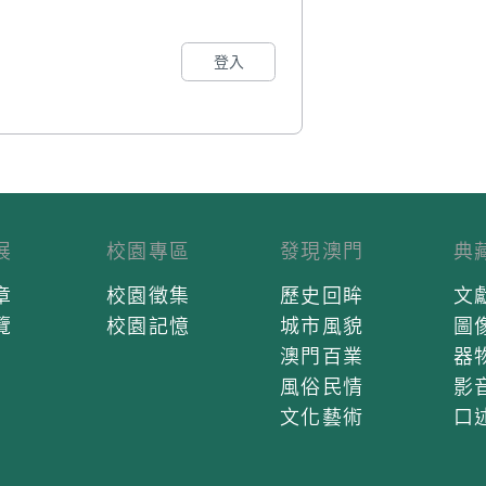
登入
展
校園專區
發現澳門
典
章
校園徵集
歷史回眸
文
覽
校園記憶
城市風貌
圖
澳門百業
器
風俗民情
影
文化藝術
口