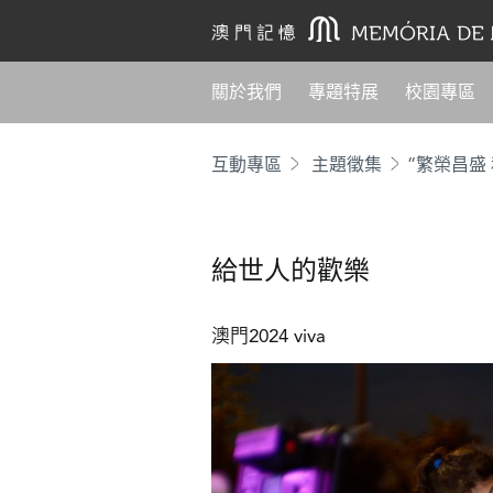
關於我們
專題特展
校園專區
互動專區
主題徵集
“繁榮昌盛
給世人的歡樂
澳門2024 viva