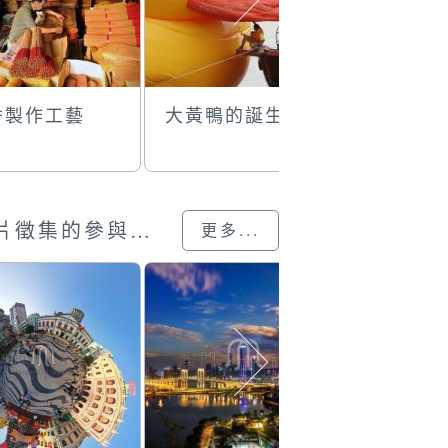
香製作工藝
大黃鴨的誕生
塔石廣場
澳門回歸25載”攝影展圖片徵集的參與作品
更多...