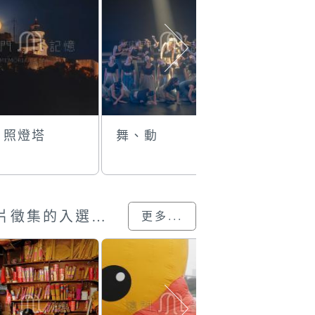
月照燈塔
舞、動
青州新貎
澳門回歸25載”攝影展圖片徵集的入選作品
更多...