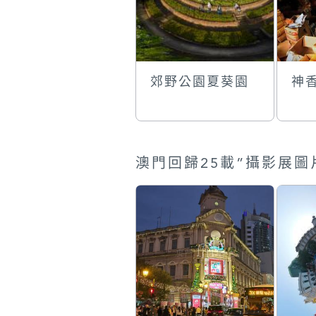
郊野公園夏葵園
神