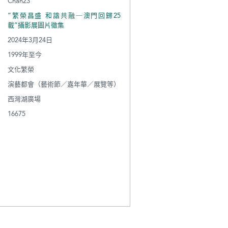
Chan23
“繁榮昌盛 和諧共融─澳門回歸25
載”攝影展圖片徵集
2024年3月24日
1999年至今
文化繁榮
演藝都會（藝術節／嘉年華／展覽等）
西灣湖廣場
16675