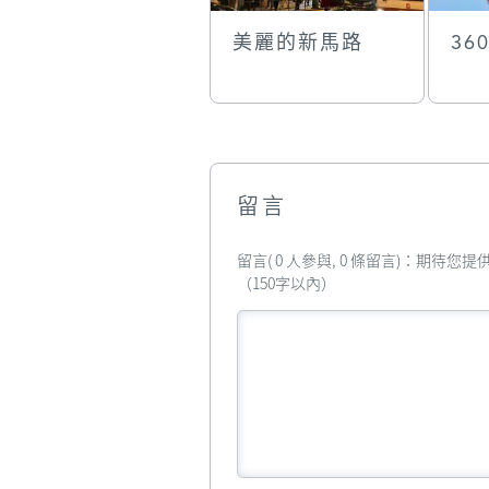
美麗的新馬路
36
留言
留言( 0 人參與, 0 條留言)：期待
（150字以內）