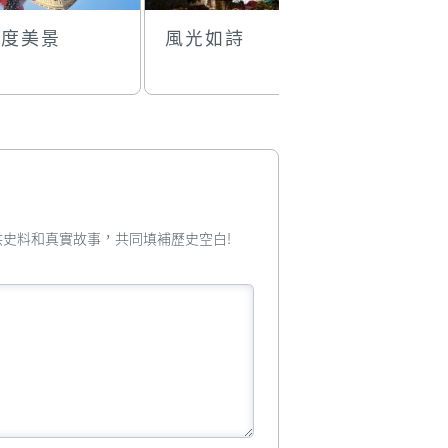
0度美景
風光如詩
興記士多
您提供史料和真實故事，共同填補歷史空白!