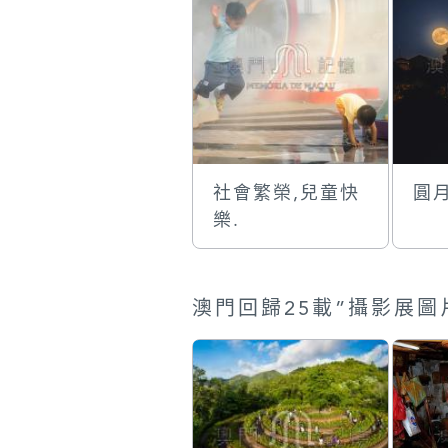
社會繁榮,兒童快
圓
樂.