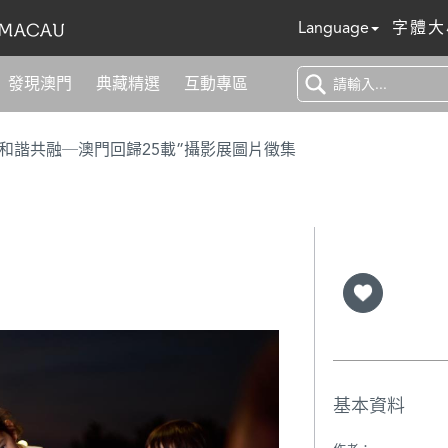
Language
字體大
發現澳門
典藏精選
互動專區
 和諧共融─澳門回歸25載”攝影展圖片徵集
基本資料