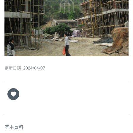
圖
媽
閣
寺
廟
巴
更新日期 2024/04/07
士
教
堂
街
市
基本資料