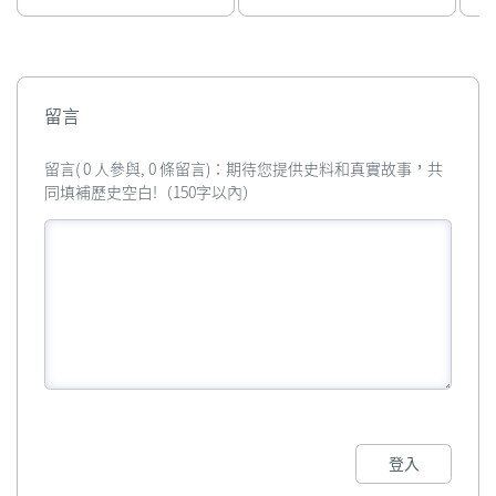
留言
留言( 0 人參與, 0 條留言)：期待您提供史料和真實故事，共
同填補歷史空白!（150字以內）
登入