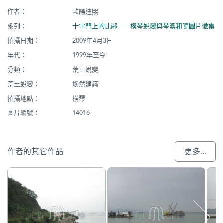
作者：
歐陽迪熙
系列：
十字門上的比鄰──橫琴蛻變與琴澳和鳴圖片徵集
拍攝日期：
2009年4月3日
年代：
1999年至今
分類：
荒土蛻變
荒土蛻變：
煥然建築
拍攝地點：
橫琴
圖片編號：
14016
作者的其它作品
更多...