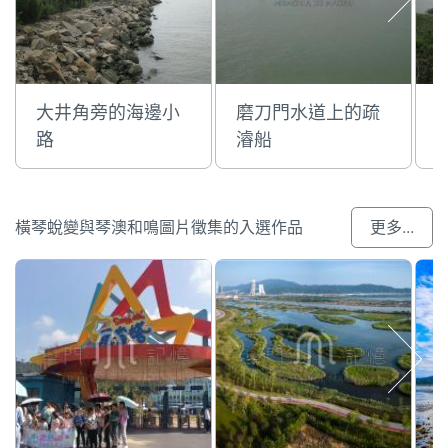
大井角旁的海邊小
磨刀門水道上的疏
路
濬船
橫琴蛻變與琴澳和鳴圖片徵集的入選作品
更多...