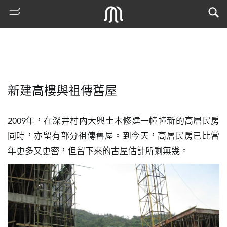
新建高樓與祖傳舊屋
2009年，在深井村內大興土木修建一幢幢新的高層民房
同時，亦留有部分祖傳舊屋。到今天，高層民房已比當
年更多又更密，但留下來的古屋估計所剩無幾。
熱
門
搜
索
古
地