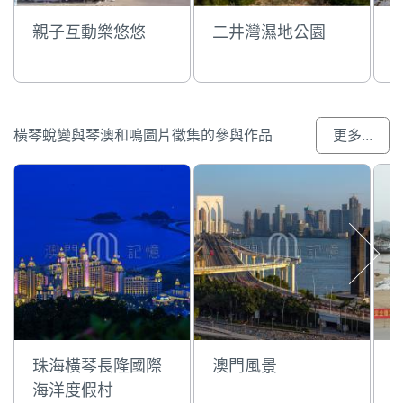
親子互動樂悠悠
二井灣濕地公園
橫琴蛻變與琴澳和鳴圖片徵集的參與作品
更多...
珠海橫琴長隆國際
澳門風景
海洋度假村