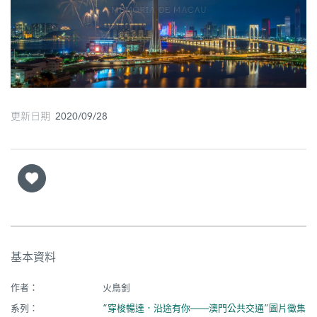
圖
媽
閣
寺
廟
更新日期 2020/09/28
巴
士
教
堂
街
基本資料
市
作者：
火鳥釗
系列：
“穿梭暢達．沿途有你——澳門公共交通”圖片徵集