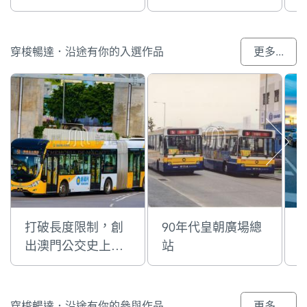
穿梭暢達．沿途有你的入選作品
更多...
打破長度限制，創
90年代皇朝廣場總
出澳門公交史上的
站
第一架掛接巴士…
穿梭暢達．沿途有你的參與作品
更多...