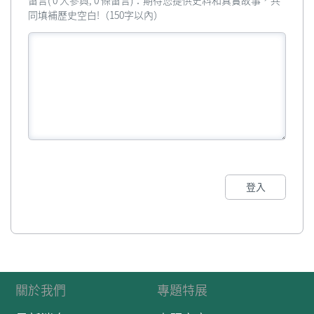
留言( 0 人參與, 0 條留言)：期待您提供史料和真實故事，共
同填補歷史空白!（150字以內）
登入
關於我們
專題特展