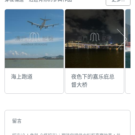
海上跑道
夜色下的嘉乐庇总
督大桥
留言