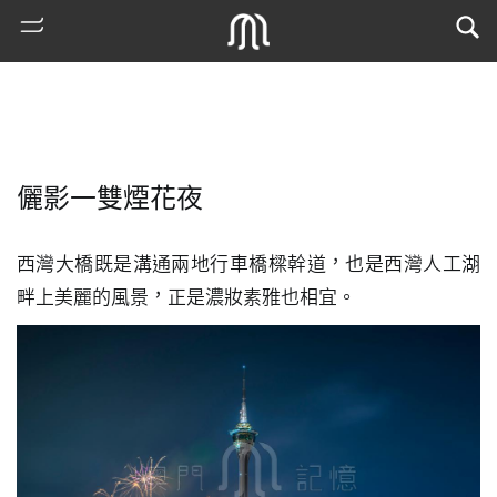
儷影一雙煙花夜
西灣大橋既是溝通兩地行車橋樑幹道，也是西灣人工湖
畔上美麗的風景，正是濃妝素雅也相宜。
熱
門
搜
索
古
地