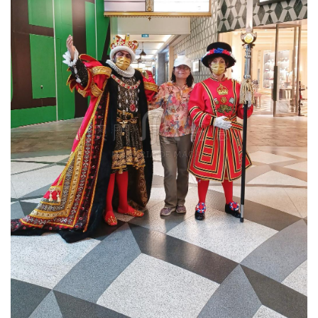
圖
媽
閣
寺
廟
巴
士
教
堂
街
市