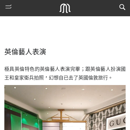
英倫藝人表演
極具英倫特色的英倫藝人表演完畢；跟英倫藝人扮演國
王和皇家衛兵拍照，幻想自已去了英國倫敦旅行。
熱
門
搜
索
古
地