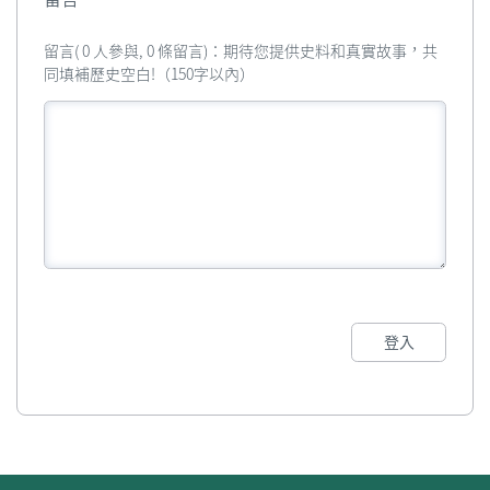
留言( 0 人參與, 0 條留言)：期待您提供史料和真實故事，共
同填補歷史空白!（150字以內）
登入