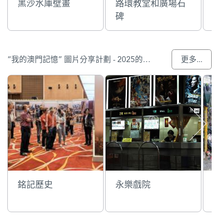
黑沙水庫壁畫
路環教堂和廣場石
碑
“我的澳門記憶” 圖片分享計劃 - 2025的入選作品
更多...
銘記歷史
永樂戲院