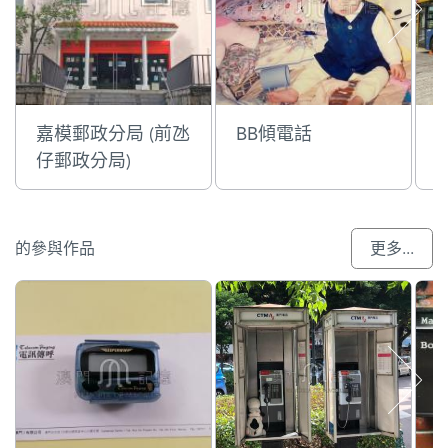
嘉模郵政分局 (前氹
BB傾電話
仔郵政分局)
的參與作品
更多...