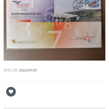
圖
媽
閣
寺
廟
巴
士
教
更新日期 2022/09/25
堂
街
市