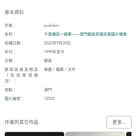
基本資料
作者：
puikilam
系列：
千里傳訊一線牽——澳門郵政與電訊業圖片徵集
拍攝日期：
2022年9月24日
年代：
1999年至今
分類：
郵政
郵政設施及物品
單據 / 檔案 / 文件
（包括使用情
況）：
地點：
澳門
圖片編號：
12523
作者的其它作品
更多...