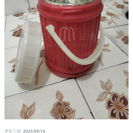
圖
媽
閣
寺
廟
巴
士
教
堂
街
市
更新日期 2025/09/14