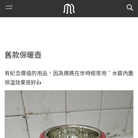
舊款保暖壺
有紀念價值的用品，因為媽媽在世時經常用＇水銀內膽
保溫效果很好👍
熱
門
搜
索
古
地