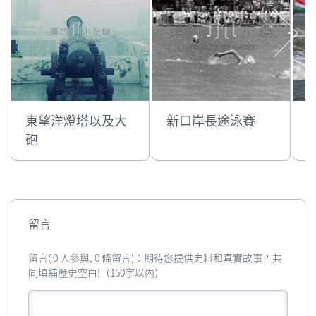
東望洋燈塔以及大
新口岸長途泳賽
砲
留言
留言( 0 人參與, 0 條留言)：期待您提供史料和真實故事，共
同填補歷史空白!（150字以內）