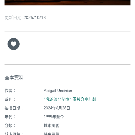
圖
更新日期 2025/10/18
媽
閣
寺
廟
巴
士
基本資料
教
作者：
Abigail Uncinian
堂
系列：
“我的澳門記憶” 圖片分享計劃
街
拍攝日期：
2024年6月28日
市
年代：
1999年至今
分類：
城市風貌
城市風貌：
特色建築