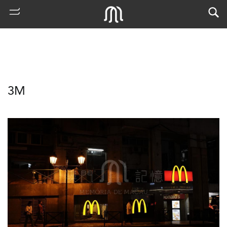
3M
熱
門
搜
索
古
地