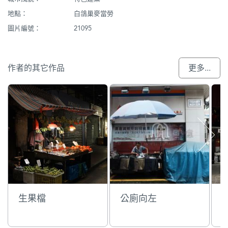
地點：
白鴿巢麥當勞
圖片編號：
21095
作者的其它作品
更多...
生果檔
公廁向左