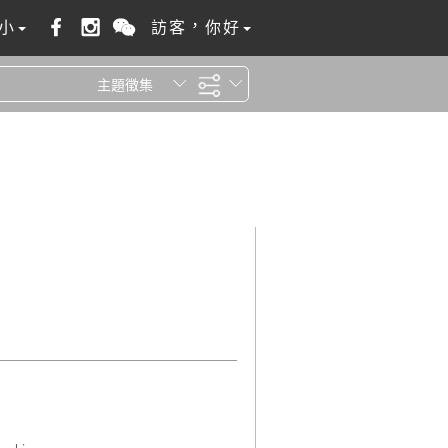
小
訪客，你好
主題徵集
全站