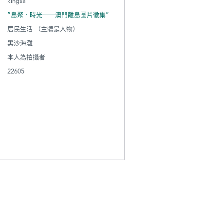
kingsa
“島聚‧時光──澳門離島圖片徵集”
居民生活 （主體是人物）
黑沙海灘
本人為拍攝者
22605