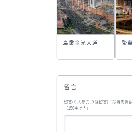
鳥瞰金光大道
繁
留言
留言( 0 人參與, 0 條留言)：期待
（150字以內）