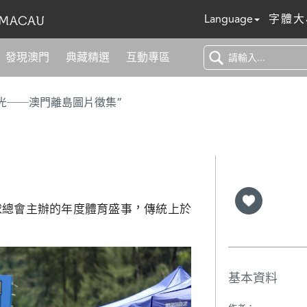
Language
字體大
發現澳門
典藏精選
互動專區
光──澳門離島圖片徵集”
球總會主辦的年度體育盛事，傳統上於
基本資料