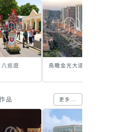
月八巡遊
鳥瞰金光大道
光輝路環
作品
更多...