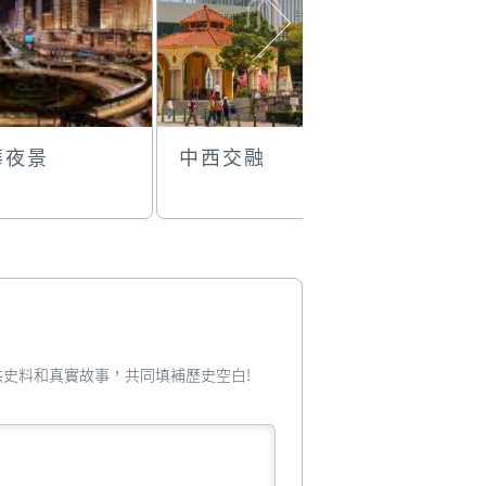
華夜景
中西交融
齊齊跳
您提供史料和真實故事，共同填補歷史空白!