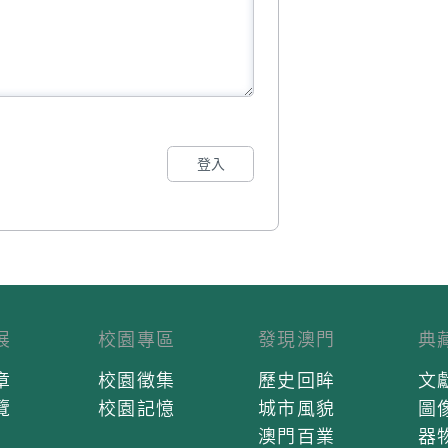
登入
展
校園專區
發現澳門
典
章
校園徵集
歷史回眸
文
覽
校園記憶
城市風貌
圖
澳門百業
器