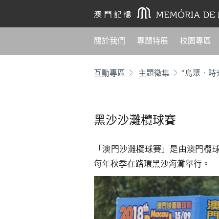
關於我們
專題特展
校園專區
互動專區
主題徵集
“島聚‧時
黑沙沙灘欖球賽
「澳門沙灘欖球賽」是由澳門欖
每年秋季在路環黑沙海灘舉行。