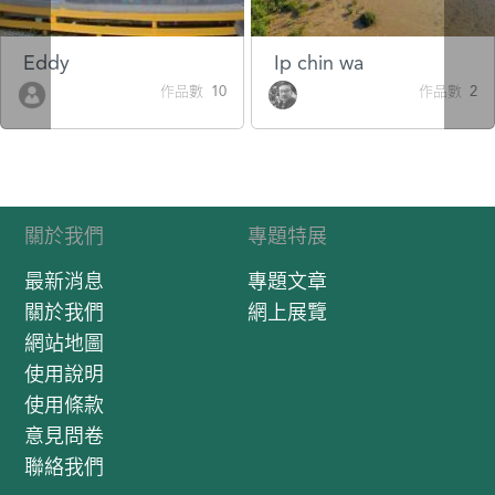
Eddy
Ip chin wa
作品數 10
作品數 2
關於我們
專題特展
最新消息
專題文章
關於我們
網上展覽
網站地圖
使用說明
使用條款
意見問卷
聯絡我們