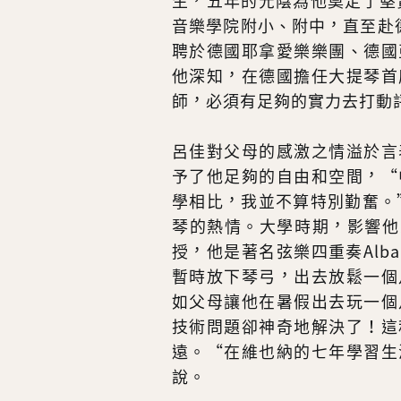
生，五年的光陰為他奠定了堅
音樂學院附小、附中，直至赴德
聘於德國耶拿愛樂樂團、德國
他深知，在德國擔任大提琴首
師，必須有足夠的實力去打動
呂佳對父母的感激之情溢於言
予了他足夠的自由和空間，“
學相比，我並不算特別勤奮。
琴的熱情。大學時期，影響他
授，他是著名弦樂四重奏Alban 
暫時放下琴弓，出去放鬆一個
如父母讓他在暑假出去玩一個
技術問題卻神奇地解決了！這
遠。“在維也納的七年學習生
說。