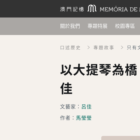
關於我們
專題特展
校園專區
口述歷史
專題故事
只有
以大提琴為橋
佳
文藝家：
呂佳
作者：
馬瑩瑩