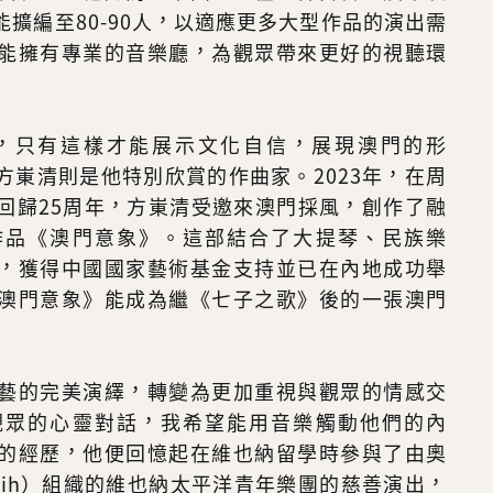
擴編至80-90人，以適應更多大型作品的演出需
能擁有專業的音樂廳，為觀眾帶來更好的視聽環
，只有這樣才能展示文化自信，展現澳門的形
方崬清則是他特別欣賞的作曲家。2023年，在周
回歸25周年，方崬清受邀來澳門採風，創作了融
作品《澳門意象》。這部結合了大提琴、民族樂
，獲得中國國家藝術基金支持並已在內地成功舉
澳門意象》能成為繼《七子之歌》後的一張澳門
藝的完美演繹，轉變為更加重視與觀眾的情感交
觀眾的心靈對話，我希望能用音樂觸動他們的內
的經歷，他便回憶起在維也納留學時參與了由奧
hih）組織的維也納太平洋青年樂團的慈善演出，