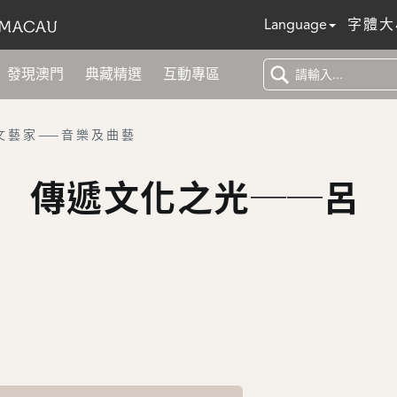
Language
字體大
發現澳門
典藏精選
互動專區
文藝家——音樂及曲藝
 傳遞文化之光──呂