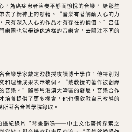
心，為癌症患者演奏平靜而愉悅的音樂， 給那些
帶去了精神上的慰藉。“音樂有著觸動人心的力
，只有深入人心的作品才有存在的價值。”呂佳
門樂團也常舉辦像這樣的音樂會，去關注不同的
名音樂學家戴定澄教授攻讀博士學位，他特別對
究和理論成果表示敬佩。“戴教授的著作被翻譯
的音樂。”隨著粵港澳大灣區的發展，音樂合作
才培養提供了更多機會，他也很欣慰自己教導的
幾所著名音樂學院錄取。
其拍攝紀錄片“琴畫韻鳴──中土文化藝術探索之
到當地，與音樂家和市民交流。“我希望透過作