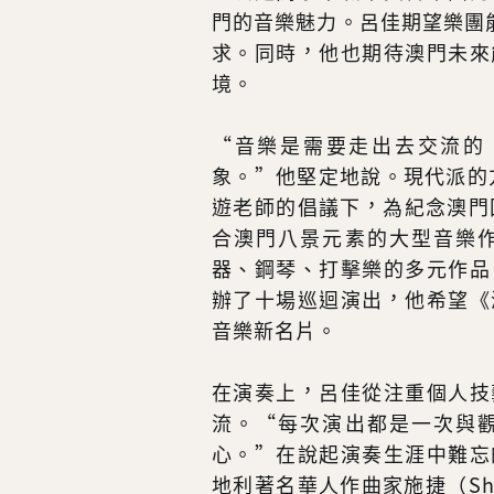
門的音樂魅力。呂佳期望樂團能
求。同時，他也期待澳門未來
境。
“音樂是需要走出去交流的
象。”他堅定地說。現代派的
遊老師的倡議下，為紀念澳門
合澳門八景元素的大型音樂
器、鋼琴、打擊樂的多元作品
辦了十場巡迴演出，他希望《
音樂新名片。
在演奏上，呂佳從注重個人技
流。“每次演出都是一次與
心。”在說起演奏生涯中難忘
地利著名華人作曲家施捷（S