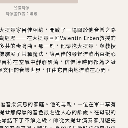
呂佳肖像
肖像畫作者：陸曦
大提琴家呂佳相約，開啟了一場關於他音樂之路
歷──在大提琴巨匠Valentin Erben教授的
多芬的奏鳴曲。那一刻，他懷抱大提琴，與教授
佛施展了某種魔法，讓呂佳的琴聲流淌出直抵心
的音符在空氣中靜靜飄蕩，仿佛連時間都為之凝
與文化的音樂世界，任由它自由地流淌在心間。
洋溢著音樂氣息的家庭。他的母親，一位在軍中享有
提琴那醇厚的音色最貼近人心的訴說。在母親的
提琴結下了不解之緣，師從大提琴演奏家周遊先