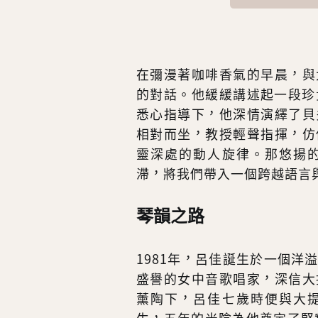
在彌漫著咖啡香氣的早晨，與
的對話。他緩緩講述起一段珍貴經
悉心指導下，他深情演繹了貝
相對而坐，教授輕聲指揮，仿
靈深處的動人旋律。那悠揚
滯，將我們帶入一個跨越語言
琴韻之路
1981年，呂佳誕生於一個
盛譽的女中音歌唱家，深信大
薰陶下，呂佳七歲時便與大