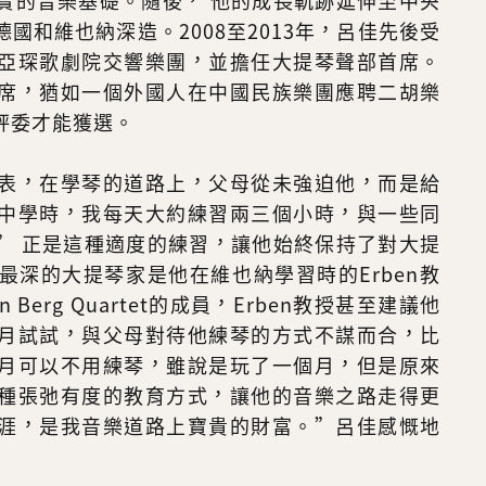
實的音樂基礎。隨後， 他的成長軌跡延伸至中央
國和維也納深造。2008至2013年，呂佳先後受
亞琛歌劇院交響樂團，並擔任大提琴聲部首席。
席，猶如一個外國人在中國民族樂團應聘二胡樂
評委才能獲選。
表，在學琴的道路上，父母從未強迫他，而是給
中學時，我每天大約練習兩三個小時，與一些同
” 正是這種適度的練習，讓他始終保持了對大提
最深的大提琴家是他在維也納學習時的Erben教
Berg Quartet的成員，Erben教授甚至建議他
月試試，與父母對待他練琴的方式不謀而合，比
月可以不用練琴，雖說是玩了一個月，但是原來
種張弛有度的教育方式，讓他的音樂之路走得更
涯，是我音樂道路上寶貴的財富。”呂佳感慨地