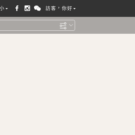
小
訪客，你好