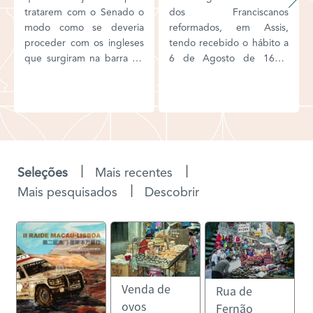
tratarem com o Senado o
modo como se deveria
proceder com os ingleses
que surgiram na barra de
Macau com quatro naus.
|
|
Seleções
Mais recentes
|
Mais pesquisados
Descobrir
Venda de
Rua de
ovos
Fernão