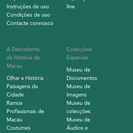
1598-01-
01
Sobre nós
Exposições e
Galerias
Novidades
Sobre nós
Escritos
Entidades de colecções
temáticos
Mapa do Site
Exposições on-
Instruções de uso
line
Condições de uso
Contacte connosco
À Descoberta
Colecções
da História de
Especiais