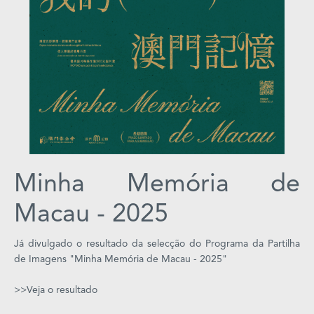
s
e
u
N
o
r
o
n
h
Minha Memória de
a
Macau - 2025
V
i
Já divulgado o resultado da selecção do Programa da Partilha
d
de Imagens "Minha Memória de Macau - 2025"
e
o
>>Veja o resultado