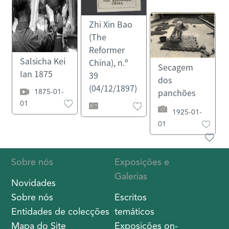
Zhi Xin Bao
(The
Reformer
Salsicha Kei
China), n.º
Secagem
Ian 1875
39
dos
(04/12/1897)
1875-01-
panchões
01
1925-01-
01
Mesa e
Bry City Map
banco de
of Amacao ,
pedra
ca. 1598