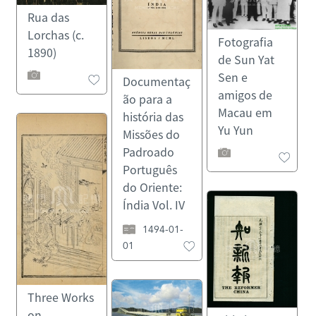
Rua das
Lorchas (c.
Fotografia
1890)
de Sun Yat
Sen e
Documentaç
amigos de
ão para a
Macau em
história das
Yu Yun
Missões do
Padroado
Português
do Oriente:
Índia Vol. IV
1494-01-
01
Three Works
on