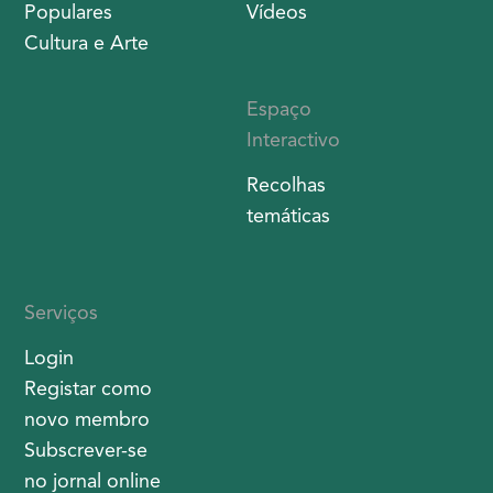
Macau
Museu de
Olhar a História
Documentos
Paisagens da
Museu de
Cidade
Imagens
Ramos
Museu de
Profissionais de
colecções
Macau
Museu de
Costumes
Áudios e
Populares
Vídeos
Cultura e Arte
Espaço
Interactivo
Recolhas
temáticas