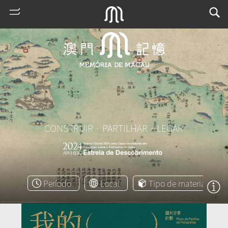
CONSTRUIR · PARTILHAR · LEGAR
熱
門
搜
Período
Local
Tipo de material
索
m
u