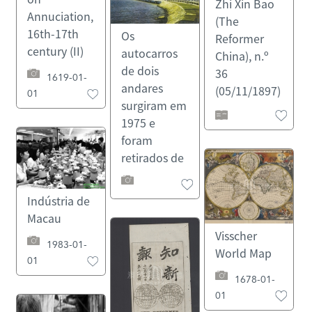
Zhi Xin Bao
Annuciation,
(The
16th-17th
Os
Reformer
century (II)
autocarros
China), n.º
de dois
36
1619-01-
andares
(05/11/1897)
01
surgiram em
1975 e
foram
retirados de
circulação
em 1992.
Indústria de
(c.1975)
Macau
Visscher
1983-01-
World Map
01
1678-01-
01