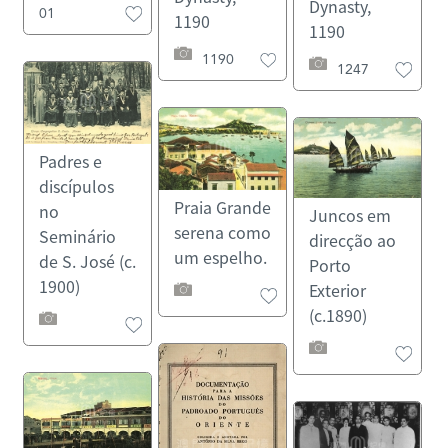
Dynasty,
01
1190
1190
1190
1247
Padres e
discípulos
Praia Grande
no
Juncos em
serena como
Seminário
direcção ao
um espelho.
de S. José (c.
Porto
1900)
Exterior
(c.1890)