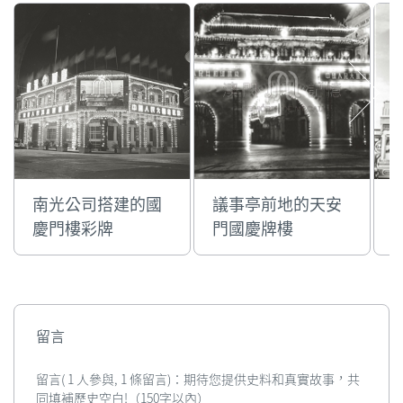
南光公司搭建的國
議事亭前地的天安
慶門樓彩牌
門國慶牌樓
留言
留言( 1 人參與, 1 條留言)：期待您提供史料和真實故事，共
同填補歷史空白!（150字以內）