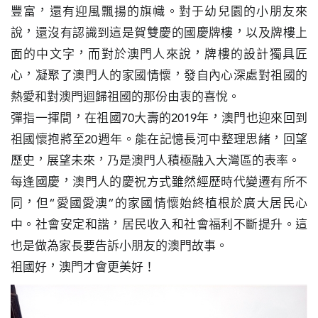
豐富，還有迎風飄揚的旗幟。對于幼兒園的小朋友來
圖
說，還沒有認識到這是賀雙慶的國慶牌樓，以及牌樓上
媽
面的中文字，而對於澳門人來說，牌樓的設計獨具匠
閣
心，凝聚了澳門人的家國情懷，發自內心深處對祖國的
熱愛和對澳門迴歸祖國的那份由衷的喜悅。

寺
廟
彈指一揮間，在祖國70大壽的2019年，澳門也迎來回到
祖國懷抱將至20週年。能在記憶長河中整理思緒，回望
巴
歷史，展望未來，乃是澳門人積極融入大灣區的表率。

士
每逢國慶，澳門人的慶祝方式雖然經歷時代變遷有所不
教
同，但“愛國愛澳”的家國情懷始終植根於廣大居民心
堂
中。社會安定和諧，居民收入和社會福利不斷提升。這
也是做為家長要告訴小朋友的澳門故事。

街
祖國好，澳門才會更美好！
市