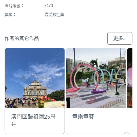
圖片編號：
7473
獎項：
最受歡迎獎
作者的其它作品
更多...
澳門回歸祖國25周
童樂童藝
年