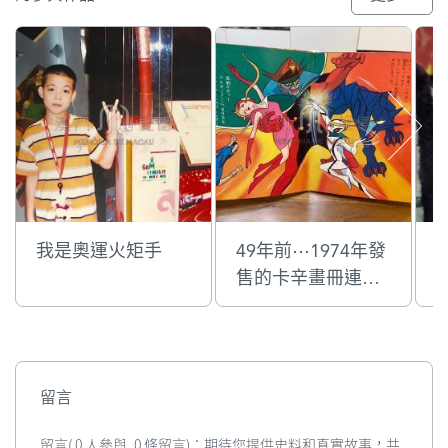
我是奧運火矩手
49年前⋯1974年發
售的卡辛畫冊連主
题曲卡式帶
留言
留言( 0 人參與, 0 條留言)：期待您提供史料和真實故事，共