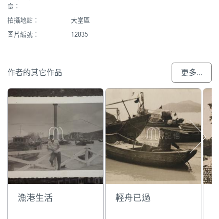
食：
拍攝地點：
大堂區
圖片編號：
12835
作者的其它作品
更多...
漁港生活
輕舟已過