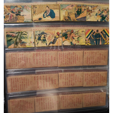
圖
媽
閣
寺
廟
巴
士
教
堂
街
市