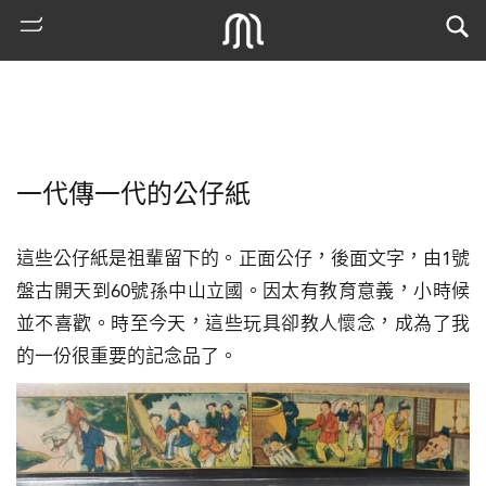
一代傳一代的公仔紙
這些公仔紙是祖輩留下的。正面公仔，後面文字，由1號
盤古開天到60號孫中山立國。因太有教育意義，小時候
並不喜歡。時至今天，這些玩具卻教人懷念，成為了我
熱
的一份很重要的記念品了。
門
搜
索
古
地