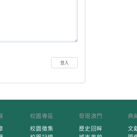
登入
展
校園專區
發現澳門
典
章
校園徵集
歷史回眸
文