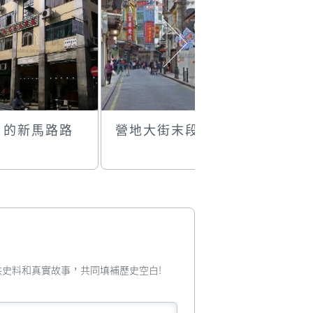
日的新馬路路
營地大街末段
新馬路任
型大公仔
您提供史料和真實故事，共同填補歷史空白!