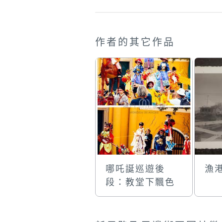
作者的其它作品
哪吒誕巡遊後
漁
段：教堂下飄色