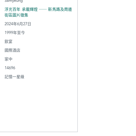
Samyeung
浮光百年 承載輝煌 ── 新馬路及周邊
街區圖片徵集
2024年6月27日
1999年至今
飲宴
國際酒店
家中
14696
記憶一星級