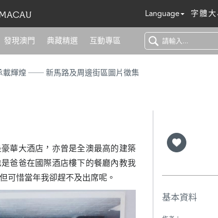
Language
字體大
發現澳門
典藏精選
互動專區
浮光百年 承載輝煌 ── 新馬路及周邊街區圖片徵集
是豪華大酒店，亦曾是全澳最高的建築
也是爸爸在國際酒店樓下的餐廳內教我
但可惜當年我卻趕不及出席呢。
基本資料