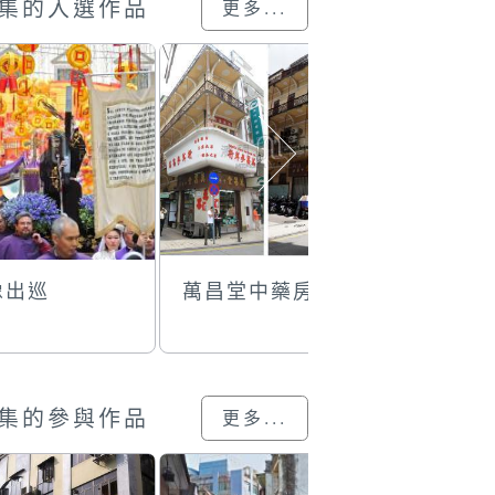
集的入選作品
更多...
像出巡
萬昌堂中藥房
營地大街
集的參與作品
更多...