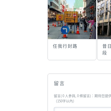
任我行封路
昔
段
留言
留言( 0 人參與, 0 條留言)：期待
（150字以內）