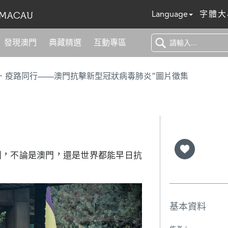
Language
字體大
發現澳門
典藏精選
互動專區
．疫路同行——澳門抗擊新型冠狀病毒肺炎”圖片徵集
利，不論是澳門，還是世界都能早日抗
基本資料