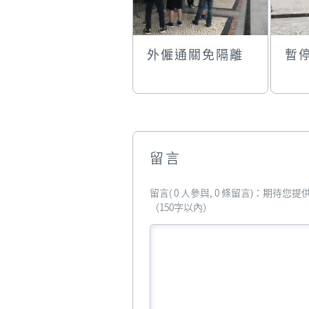
外僱通關免隔離
暫
留言
留言( 0 人參與, 0 條留言)：期待
（150字以內）