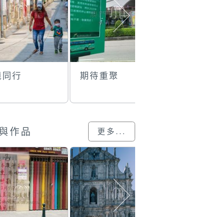
境同行
期待重聚
珠海封關
與作品
更多...