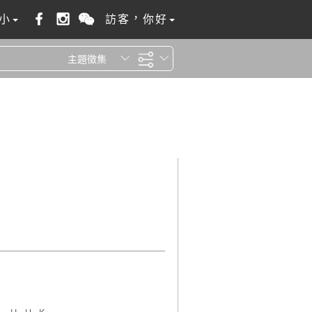
小
訪客，你好
主題徵集
全站