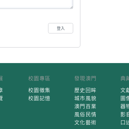
登入
展
校園專區
發現澳門
典
章
校園徵集
歷史回眸
文
覽
校園記憶
城市風貌
圖
澳門百業
器
風俗民情
影
文化藝術
口