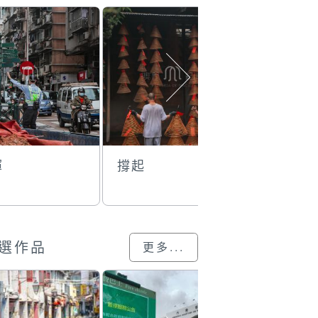
揮
撐起
守護
選作品
更多...