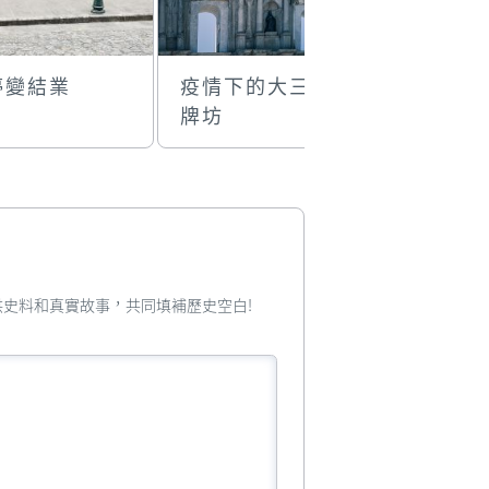
停變結業
疫情下的大三巴
匆匆
牌坊
您提供史料和真實故事，共同填補歷史空白!