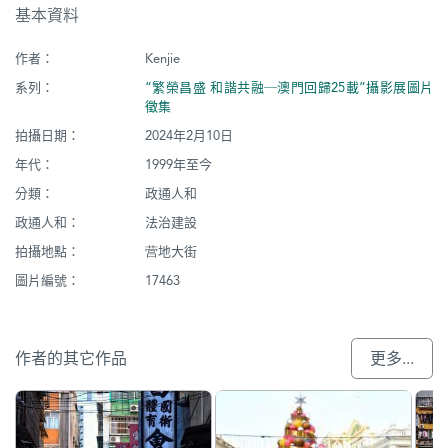
基本資料
作者：
Kenjie
系列：
“繁榮昌盛 和諧共融─澳門回歸25載”攝影展圖片
徵集
拍攝日期：
2024年2月10日
年代：
1999年至今
分類：
政通人和
政通人和：
法治建設
拍攝地點：
营地大街
圖片編號：
17463
作者的其它作品
更多...