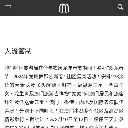
人流管制
澳门特区旅游局在今年农历龙年春节期间，举办“欢乐春
节" 2024年龙腾舞跃贺新春"社区巡演活动，安排238米
长的大金龙及18头醒狮、财神、福禄寿三星、金童玉
熱
女、龙生肖及澳门旅游吉祥物“麦麦”向澳门居民和旅客
門
拜年及派送金元宝。澳门、香港、内地及国际表演队伍
搜
索
巡演，分别于不同时段，在澳门半岛多个社区及离岛区
精彩举行。据统计，从2月10日至12日，僅僅三天共录
古
地