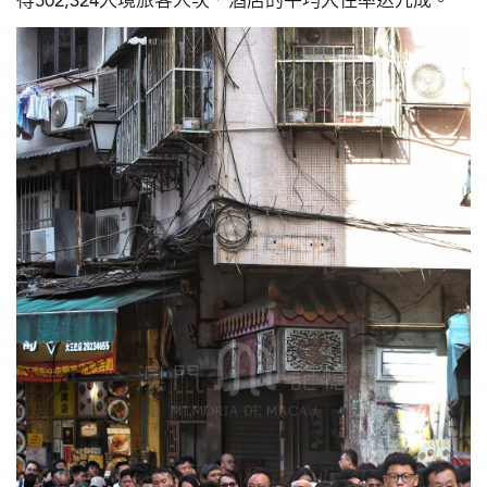
得502,324入境旅客人次，酒店的平均入住率达九成。
圖
媽
閣
寺
廟
巴
士
教
堂
街
市