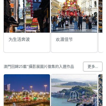
为生活奔波
欢渡佳节
澳門回歸25載”攝影展圖片徵集的入選作品
更多...