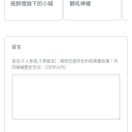
紙醉燈謎下的小城
獅吼神嘯
留言
留言( 0 人參與, 0 條留言)：期待您提供史料和真實故事，共
同填補歷史空白!（150字以內）