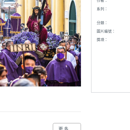
作者：
系列：
分類：
圖片編號：
獎項：
更多...