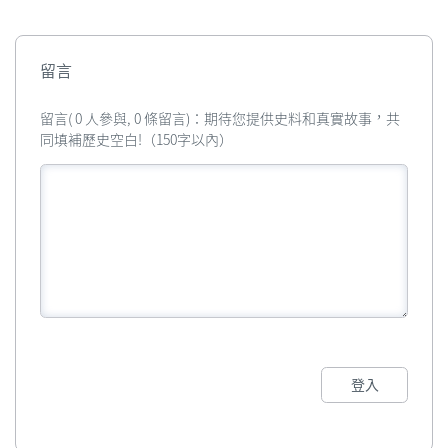
留言
留言( 0 人參與, 0 條留言)：期待您提供史料和真實故事，共
同填補歷史空白!（150字以內）
登入