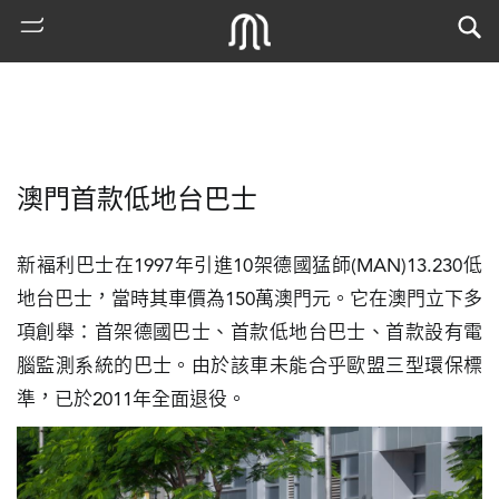
澳門首款低地台巴士
新褔利巴士在1997年引進10架德國猛師(MAN)13.230低
地台巴士，當時其車價為150萬澳門元。它在澳門立下多
項創舉：首架德國巴士、首款低地台巴士、首款設有電
熱
腦監測系統的巴士。由於該車未能合乎歐盟三型環保標
門
準，已於2011年全面退役。
搜
索
古
地