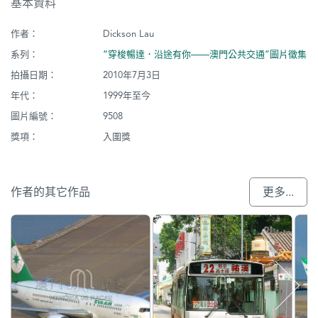
基本資料
作者：
Dickson Lau
系列：
“穿梭暢達．沿途有你——澳門公共交通”圖片徵集
拍攝日期：
2010年7月3日
年代：
1999年至今
圖片編號：
9508
獎項：
入圍獎
作者的其它作品
更多...