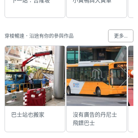
下一站：吉隆坡
小黃鴨與大黃車
穿梭暢達．沿途有你的參與作品
更多...
巴士站也搬家
沒有廣告的丹尼士
飛鏢巴士