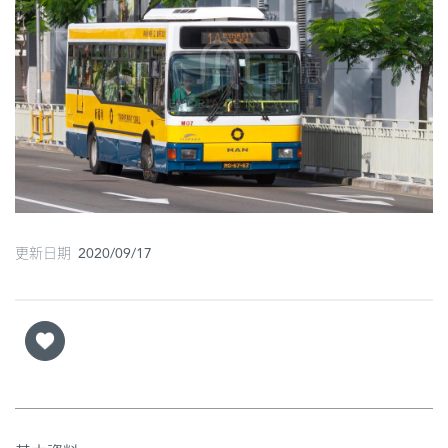
圖
媽
閣
寺
廟
巴
士
更新日期 2020/09/17
教
堂
街
市