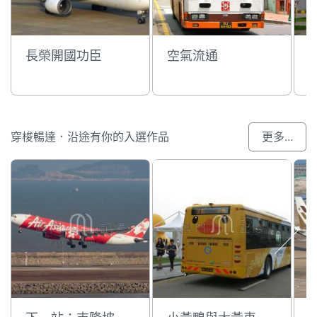
長榮開國功臣
空氣流通
穿梭暢達．沿途有你的入選作品
更多...