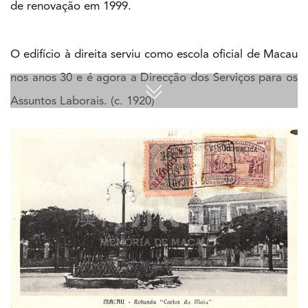
de renovação em 1999.
s
e
u
O edifício à direita serviu como escola oficial de Macau
nos anos 30 e é agora a Direcção dos Serviços para os
N
o
Assuntos Laborais. (c. 1920)
r
o
n
h
a
V
i
d
e
o