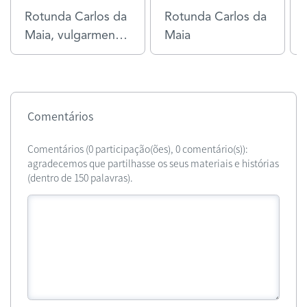
Rotunda Carlos da
Rotunda Carlos da
Maia, vulgarmente
Maia
conhecida como
Largo dos Três
Candeeiros. (c.
1920)
Comentários
Comentários (0 participação(ões), 0 comentário(s)):
agradecemos que partilhasse os seus materiais e histórias
(dentro de 150 palavras).