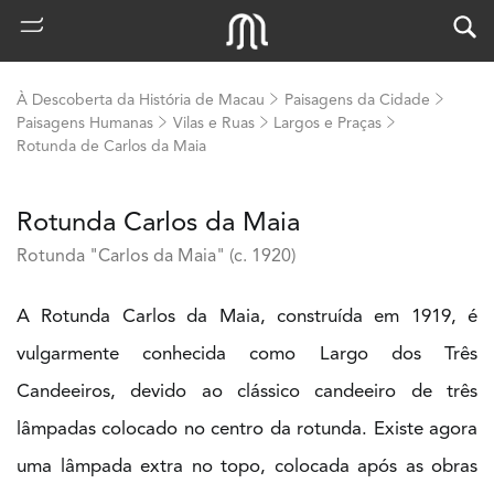
À Descoberta da História de Macau
Paisagens da Cidade
Paisagens Humanas
Vilas e Ruas
Largos e Praças
Rotunda de Carlos da Maia
Rotunda Carlos da Maia
Rotunda "Carlos da Maia" (c. 1920)
A Rotunda Carlos da Maia, construída em 1919, é
熱
vulgarmente conhecida como Largo dos Três
門
Candeeiros, devido ao clássico candeeiro de três
搜
索
lâmpadas colocado no centro da rotunda. Existe agora
m
uma lâmpada extra no topo, colocada após as obras
u