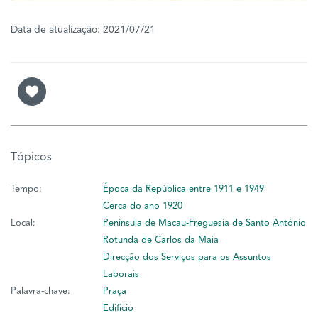
ó
p
Data de atualização: 2021/07/21
i
o
1
9
4
9
Tópicos
吳
榮
Tempo:
Época da República entre 1911 e 1949
恪
Cerca do ano 1920
Local:
Península de Macau-Freguesia de Santo António
Rotunda de Carlos da Maia
Direcção dos Serviços para os Assuntos
Laborais
Palavra-chave:
Praça
Edifício