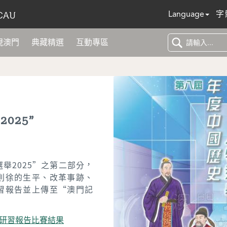
Language
字
現澳門
典藏精選
互動專區
025”
舉2025”之第二部分，
則徐的生平、改革事跡、
習報告並上傳至“澳門記
研習報告比賽結果