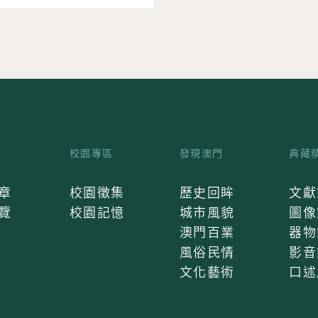
校園專區
發現澳門
典藏
章
校園徵集
歷史回眸
文獻
覽
校園記憶
城市風貌
圖像
澳門百業
器物
風俗民情
影音
文化藝術
口述