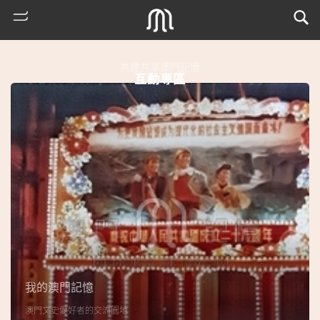
共建共享澳門記憶
互動專區
熱
門
搜
索
我的澳門記憶
古
澳門文史愛好者的交流園地
地