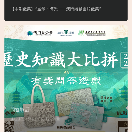
【本期徵集】“島聚‧時光──澳門離島圖片徵集”
問答遊戲
邊玩邊答，測試您的小城知識量