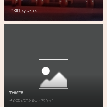
圖
【分享】by
CAI FU
媽
閣
寺
廟
巴
士
教
堂
街
市
主題徵集
以特定主題徵集散落社區的時光碎片