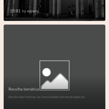
s
e
【分享】by
aopeng
u
N
o
r
o
n
h
a
V
i
d
Recolha temática
e
Recolha das histórias nas comunidades sob temas especiais
o