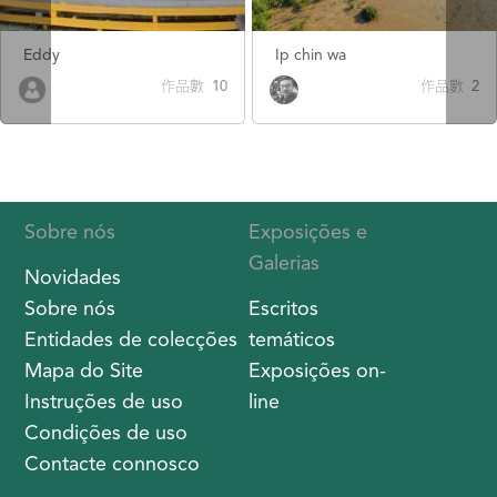
Eddy
Ip chin wa
作品數 10
作品數 2
Sobre nós
Exposições e
Galerias
Novidades
Sobre nós
Escritos
Entidades de colecções
temáticos
Mapa do Site
Exposições on-
Instruções de uso
line
Condições de uso
Contacte connosco