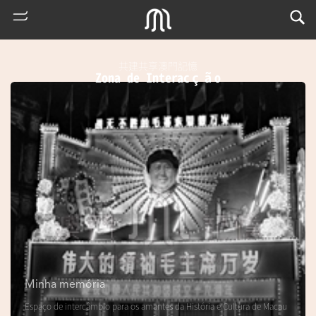
共建共享澳門記憶
Zona de Interacção
熱
門
搜
索
Minha memória
m
Espaço de intercâmbio para os amantes da História e Cultura de Macau
u