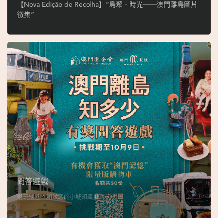
ó
【Nova Edição de Recolha】“島聚‧時光──澳門離島圖片
p
徵集”
i
o
1
9
4
9
吳
榮
恪
問答遊戲
邊玩邊答，測試您的小城知識量