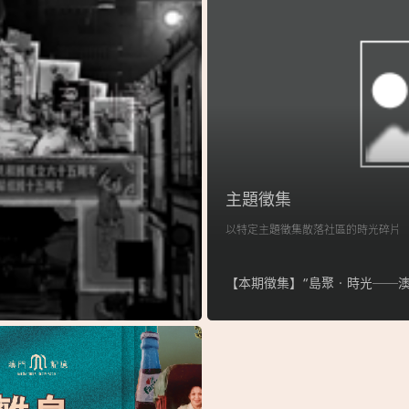
主題徵集
以特定主題徵集散落社區的時光碎片
【本期徵集】“島聚‧時光──澳