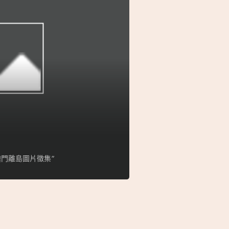
門離島圖片徵集”