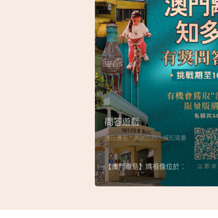
問答遊戲
邊玩邊答，測試您的小城知識量
【澳門離島】媽祖像位於︰