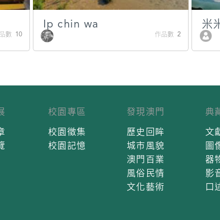
Ip chin wa
米
品數 10
作品數 2
展
校園專區
發現澳門
典
章
校園徵集
歷史回眸
文
覽
校園記憶
城市風貌
圖
澳門百業
器
風俗民情
影
文化藝術
口