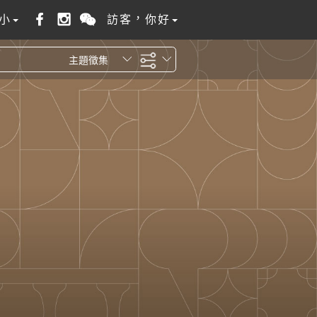
小
訪客，你好
主題徵集
全站