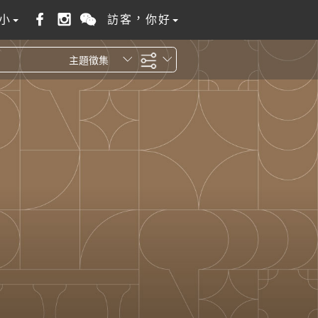
小
訪客，你好
主題徵集
全站