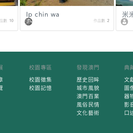
Ip chin wa
米
品數 10
作品數 2
展
校園專區
發現澳門
典
章
校園徵集
歷史回眸
文
覽
校園記憶
城市風貌
圖
澳門百業
器
風俗民情
影
文化藝術
口