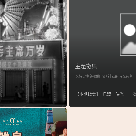
主題徵集
以特定主題徵集散落社區的時光碎片
【本期徵集】“島聚‧時光──澳