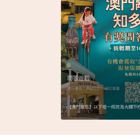
問答遊戲
邊玩邊答，測試您的小城知識量
【澳門離島】以下哪一條跨海大橋下