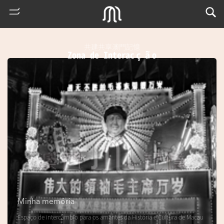
共建共享澳門記憶
Zona de Interacção
熱
門
搜
索
Minha memória
m
Espaço de intercâmbio para os amantes da História e Cultura de Macau
u