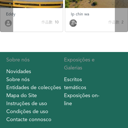
Eddy
Ip chin wa
作品數 10
作品數 2
Sobre nós
Exposições e
Galerias
Novidades
Sobre nós
Escritos
Entidades de colecções
temáticos
Mapa do Site
Exposições on-
Instruções de uso
line
Condições de uso
Contacte connosco