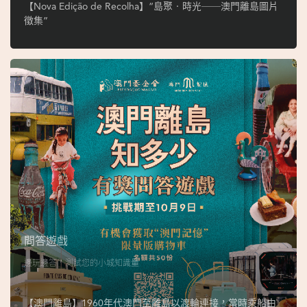
ó
【Nova Edição de Recolha】“島聚‧時光──澳門離島圖片
p
徵集”
i
o
1
9
4
9
吳
榮
恪
問答遊戲
邊玩邊答，測試您的小城知識量
【澳門離島】1960年代澳門至離島以渡輪連接，當時乘船由