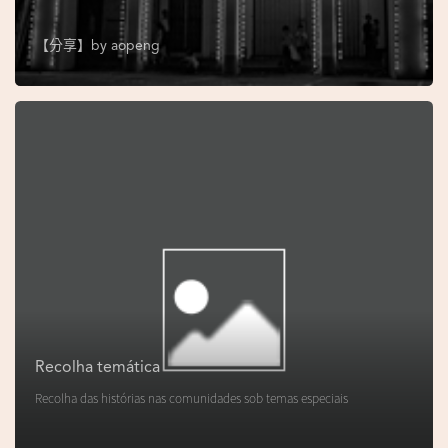
s
e
【分享】by
aopeng
u
N
o
r
o
n
h
a
V
i
d
Recolha temática
e
Recolha das histórias nas comunidades sob temas especiais
o