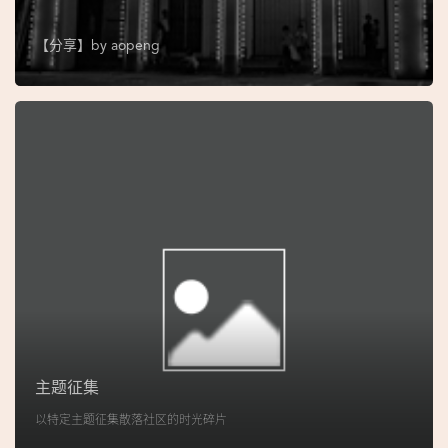
图
【分享】by
aopeng
妈
阁
寺
庙
巴
士
教
堂
街
市
主题征集
以特定主题征集散落社区的时光碎片