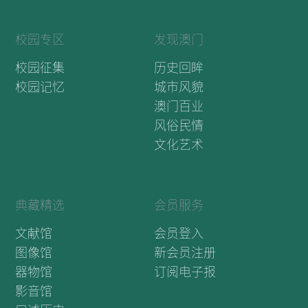
校园专区
发现澳门
校园征集
历史回眸
校园记忆
城市风貌
澳门百业
风俗民情
文化艺术
典藏精选
会员服务
文献馆
会员登入
图像馆
新会员注册
器物馆
订阅电子报
影音馆