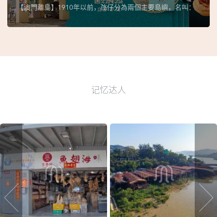
【澳門離島】1910年以前，氹仔分為兩個主要島嶼，名叫：
记忆达人