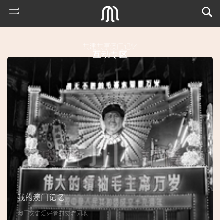
共建共享澳门记忆
互动专区
热
门
搜
索
我的澳门记忆
古
澳门文史爱好者的交流园地
地