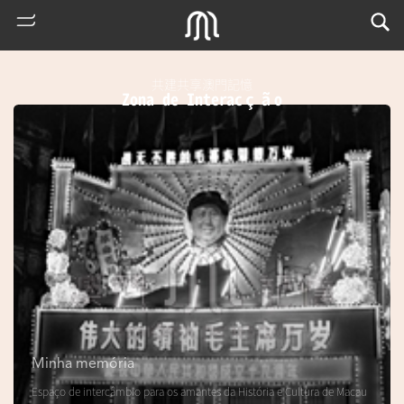
共建共享澳門記憶
Zona de Interacção
熱
門
搜
索
Minha memória
m
Espaço de intercâmbio para os amantes da História e Cultura de Macau
u