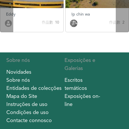
Eddy
Ip chin wa
作品數 10
作品數 2
Sobre nós
Exposições e
Galerias
Novidades
Sobre nós
Escritos
Entidades de colecções
temáticos
Mapa do Site
Exposições on-
Instruções de uso
line
Condições de uso
Contacte connosco