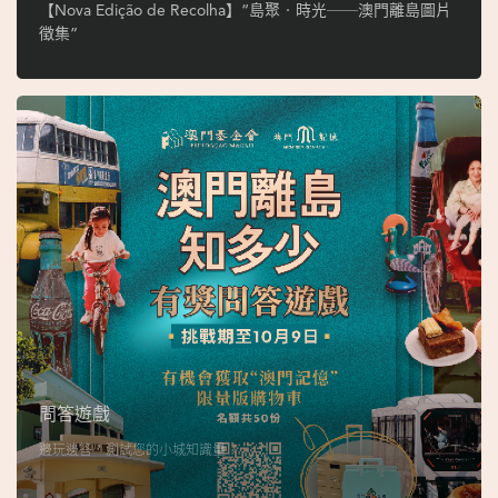
ó
【Nova Edição de Recolha】“島聚‧時光──澳門離島圖片
p
徵集”
i
o
1
9
4
9
吳
榮
恪
問答遊戲
邊玩邊答，測試您的小城知識量