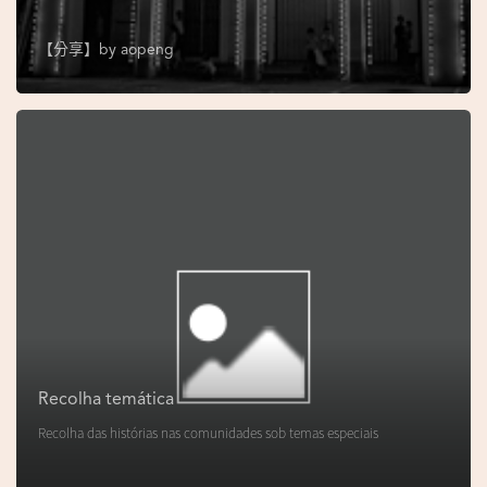
s
e
【分享】by
aopeng
u
N
o
r
o
n
h
a
V
i
d
Recolha temática
e
Recolha das histórias nas comunidades sob temas especiais
o