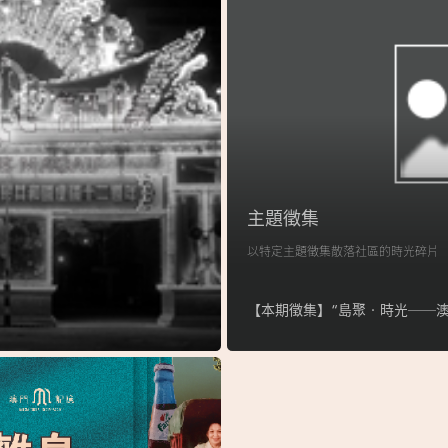
主題徵集
以特定主題徵集散落社區的時光碎片
【本期徵集】“島聚‧時光──澳