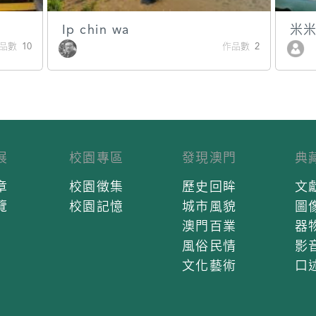
Ip chin wa
米
品數 10
作品數 2
展
校園專區
發現澳門
典
章
校園徵集
歷史回眸
文
覽
校園記憶
城市風貌
圖
澳門百業
器
風俗民情
影
文化藝術
口