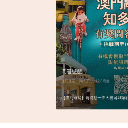
問答遊戲
邊玩邊答，測試您的小城知識量
【澳門離島】現時哪一條大橋可以讓