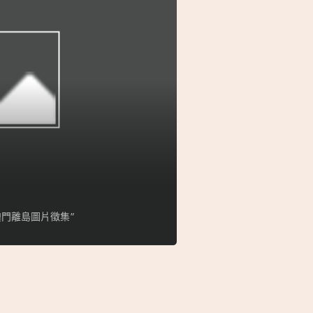
門離島圖片徵集”