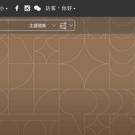
小
訪客，你好
主題徵集
全站