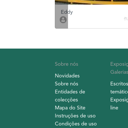
Eddy
作品數 10
作
Sobre nós
Exposi
Galeria
Novidades
Sobre nós
Escrito
Entidades de
temátic
colecções
Exposiç
Mapa do Site
line
Instruções de uso
Condições de uso