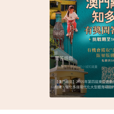
問答遊戲
邊玩邊答，測試您的小城知識量
【澳門離島】2005年第四屆東亞運
程碑，催化多座現代化大型體育場館