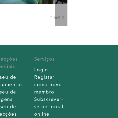
作品數 2
lecções
Serviços
eciais
Login
seu de
Registar
cumentos
como novo
seu de
membro
agens
Subscrever-
seu de
se no jornal
lecções
online