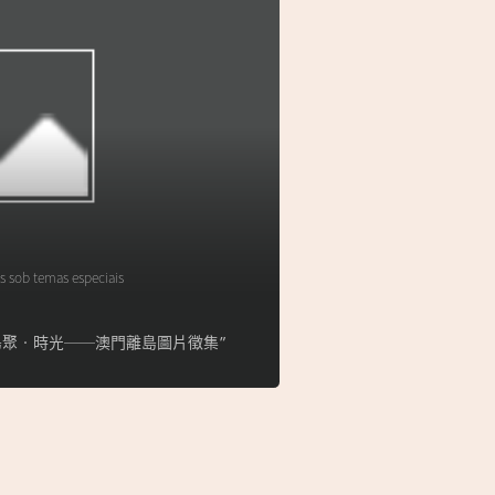
s sob temas especiais
lha】“島聚‧時光──澳門離島圖片徵集”