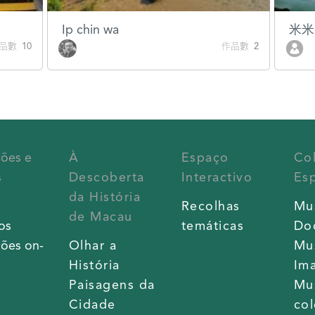
Ip chin wa
米米
品數 10
作品數 2
ções e
À
Espaço
Co
s
Descoberta
Interactivo
Esp
da História
s
Recolhas
Mu
de Macau
os
temáticas
Do
ões on-
Olhar a
Mu
História
Im
Paisagens da
Mu
Cidade
co