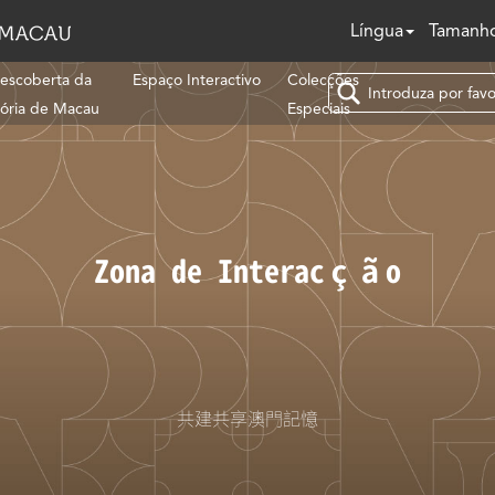
Língua
Tamanho
escoberta da
Espaço Interactivo
Colecções
tória de Macau
Especiais
Zona de Interacção
共建共享澳門記憶