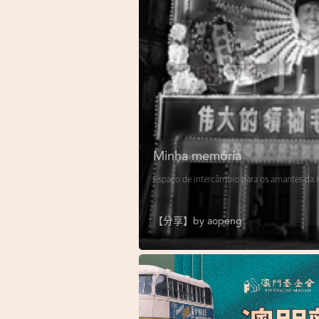
Minha memória
Espaço de intercâmbio para os amantes da H
【分享】by
aopeng