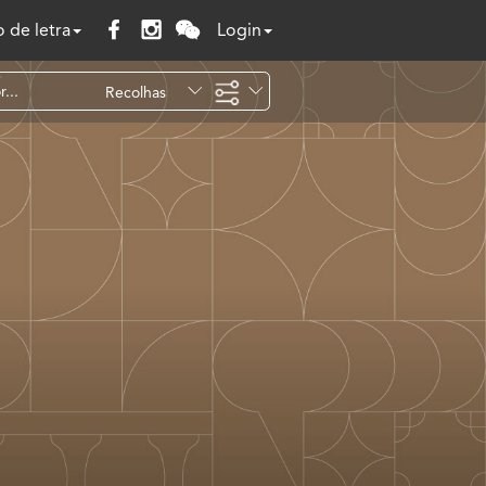
 de letra
Login
Recolhas
Temáticas
Todo o site